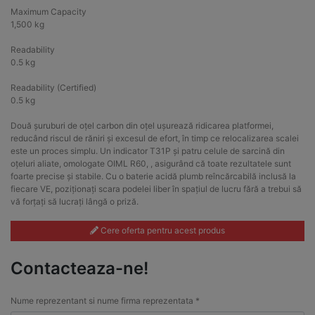
Maximum Capacity
1,500 kg
Readability
0.5 kg
Readability (Certified)
0.5 kg
Două șuruburi de oțel carbon din oțel ușurează ridicarea platformei,
reducând riscul de răniri și excesul de efort, în timp ce relocalizarea scalei
este un proces simplu. Un indicator T31P și patru celule de sarcină din
oțeluri aliate, omologate OIML R60, , asigurând că toate rezultatele sunt
foarte precise și stabile. Cu o baterie acidă plumb reîncărcabilă inclusă la
fiecare VE, poziționați scara podelei liber în spațiul de lucru fără a trebui să
vă forțați să lucrați lângă o priză.
Cere oferta pentru acest produs
Contacteaza-ne!
Nume reprezentant si nume firma reprezentata *