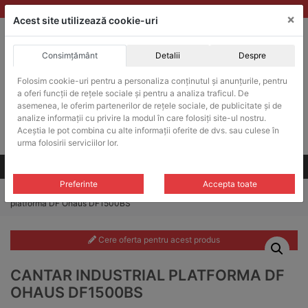
Skip
vanzari@balante-ohaus.ro
|
Infinitrade Romania
×
to
Acest site utilizează cookie-uri
content
Consimțământ
Detalii
Despre
ACHIZITII PUBLICE
Produsele pot fi achizitionate si in sistemul SEAP / SICAP
Folosim cookie-uri pentru a personaliza conținutul și anunțurile, pentru
a oferi funcții de rețele sociale și pentru a analiza traficul. De
Products
search
CAUTARE
asemenea, le oferim partenerilor de rețele sociale, de publicitate și de
analize informații cu privire la modul în care folosiți site-ul nostru.
Aceștia le pot combina cu alte informații oferite de dvs. sau culese în
Cere-ne oferta!
urma folosirii serviciilor lor.
Toate produsele
CONTACT
Preferinte
Accepta toate
Home
/
Platforme cantarire
/
Cantare industriale
/ Cantar industrial
platforma DF Ohaus DF1500BS
Cere oferta pentru acest produs
CANTAR INDUSTRIAL PLATFORMA DF
OHAUS DF1500BS