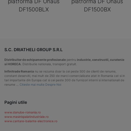
platforma DF Ohaus
platforma DF Ohaus
DF1500BLX
DF1500BX
S.C. DRIATHELI GROUP S.R.L
Distribuitor de echipamente profesionale
pentru
industrie, constructii, curatenie
si HORECA
. Distributie nationala, transport gratuit.
Infinitrade Romania
nu se rezuma doar la cei peste 500 de clienti de renume,
constant deserviti, mai mult de 250 de marci comercializate atat in Romania cat si in
tari importante din Europa cat si cei peste 300 de furnizori interni si internationali de
renume …
Citeste mai multe Despre Noi
Pagini utile
www.danube-romania.ro
www.masinispalatindustriale.ro
www.cantare-balante-electronice.ro