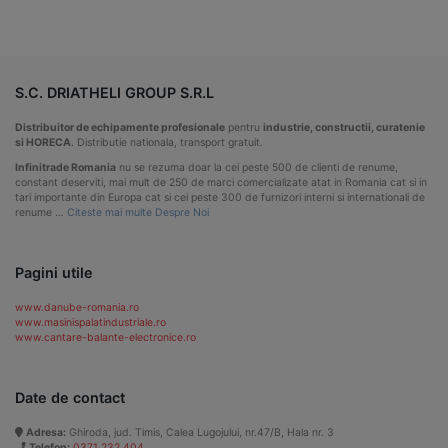
S.C. DRIATHELI GROUP S.R.L
Distribuitor de echipamente profesionale
pentru
industrie, constructii, curatenie
si HORECA
. Distributie nationala, transport gratuit.
Infinitrade Romania
nu se rezuma doar la cei peste 500 de clienti de renume,
constant deserviti, mai mult de 250 de marci comercializate atat in Romania cat si in
tari importante din Europa cat si cei peste 300 de furnizori interni si internationali de
renume …
Citeste mai multe Despre Noi
Pagini utile
www.danube-romania.ro
www.masinispalatindustriale.ro
www.cantare-balante-electronice.ro
Date de contact
Adresa:
Ghiroda, jud. Timis, Calea Lugojului, nr.47/B, Hala nr. 3
Telefon:
0371 232 404