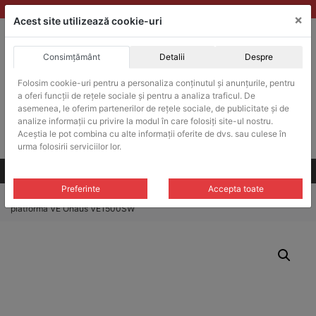
Skip
vanzari@balante-ohaus.ro
|
Infinitrade Romania
×
to
Acest site utilizează cookie-uri
content
Consimțământ
Detalii
Despre
ACHIZITII PUBLICE
Produsele pot fi achizitionate si in sistemul SEAP / SICAP
Folosim cookie-uri pentru a personaliza conținutul și anunțurile, pentru
a oferi funcții de rețele sociale și pentru a analiza traficul. De
Products
search
CAUTARE
asemenea, le oferim partenerilor de rețele sociale, de publicitate și de
analize informații cu privire la modul în care folosiți site-ul nostru.
Aceștia le pot combina cu alte informații oferite de dvs. sau culese în
Cere-ne oferta!
urma folosirii serviciilor lor.
Toate produsele
CONTACT
Preferinte
Accepta toate
Home
/
Platforme cantarire
/
Cantare industriale
/ Cantar industrial
platforma VE Ohaus VE1500SW