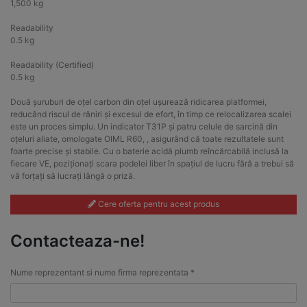
1,500 kg
Readability
0.5 kg
Readability (Certified)
0.5 kg
Două șuruburi de oțel carbon din oțel ușurează ridicarea platformei,
reducând riscul de răniri și excesul de efort, în timp ce relocalizarea scalei
este un proces simplu. Un indicator T31P și patru celule de sarcină din
oțeluri aliate, omologate OIML R60, , asigurând că toate rezultatele sunt
foarte precise și stabile. Cu o baterie acidă plumb reîncărcabilă inclusă la
fiecare VE, poziționați scara podelei liber în spațiul de lucru fără a trebui să
vă forțați să lucrați lângă o priză.
Cere oferta pentru acest produs
Contacteaza-ne!
Nume reprezentant si nume firma reprezentata *