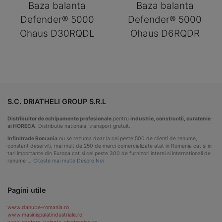
Baza balanta
Baza balanta
Defender® 5000
Defender® 5000
Ohaus D30RQDL
Ohaus D6RQDR
S.C. DRIATHELI GROUP S.R.L
Distribuitor de echipamente profesionale
pentru
industrie, constructii, curatenie
si HORECA
. Distributie nationala, transport gratuit.
Infinitrade Romania
nu se rezuma doar la cei peste 500 de clienti de renume,
constant deserviti, mai mult de 250 de marci comercializate atat in Romania cat si in
tari importante din Europa cat si cei peste 300 de furnizori interni si internationali de
renume …
Citeste mai multe Despre Noi
Pagini utile
www.danube-romania.ro
www.masinispalatindustriale.ro