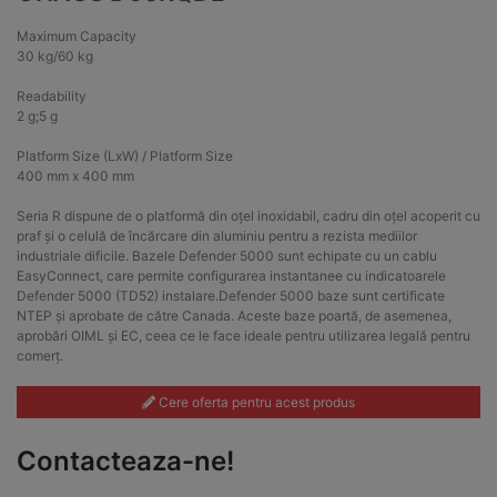
Maximum Capacity
30 kg/60 kg
Readability
2 g;5 g
Platform Size (LxW) / Platform Size
400 mm x 400 mm
Seria R dispune de o platformă din oțel inoxidabil, cadru din oțel acoperit cu
praf și o celulă de încărcare din aluminiu pentru a rezista mediilor
industriale dificile. Bazele Defender 5000 sunt echipate cu un cablu
EasyConnect, care permite configurarea instantanee cu indicatoarele
Defender 5000 (TD52) instalare.Defender 5000 baze sunt certificate
NTEP și aprobate de către Canada. Aceste baze poartă, de asemenea,
aprobări OIML și EC, ceea ce le face ideale pentru utilizarea legală pentru
comerț.
Cere oferta pentru acest produs
Contacteaza-ne!