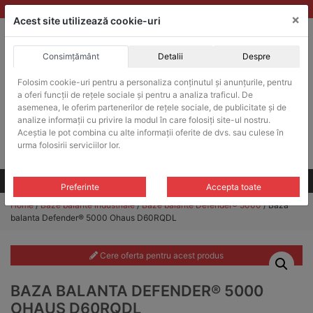
Skip
vanzari@balante-ohaus.ro
|
Infinitrade Romania
×
to
Acest site utilizează cookie-uri
content
Consimțământ
Detalii
Despre
ACHIZITII PUBLICE
Folosim cookie-uri pentru a personaliza conținutul și anunțurile, pentru
Produsele pot fi achizitionate si in sistemul SEAP / SICAP
a oferi funcții de rețele sociale și pentru a analiza traficul. De
Products
asemenea, le oferim partenerilor de rețele sociale, de publicitate și de
search
CAUTARE
analize informații cu privire la modul în care folosiți site-ul nostru.
Aceștia le pot combina cu alte informații oferite de dvs. sau culese în
urma folosirii serviciilor lor.
Cere-ne oferta!
Toate produsele
CONTACT
Preferinte
Accepta toate
Home
/
Baze balante industriale
/
Baze balante Defender® 5000
/ Baza
balanta Defender® 5000 Ohaus D60RQDL
Cere oferta pentru acest produs
BAZA BALANTA DEFENDER® 5000
OHAUS D60RQDL