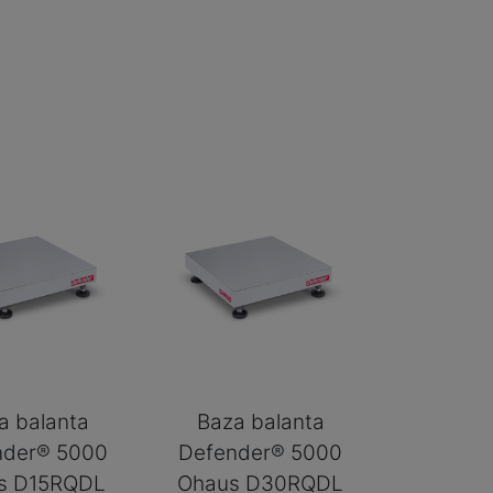
a balanta
Baza balanta
nder® 5000
Defender® 5000
s D15RQDL
Ohaus D30RQDL