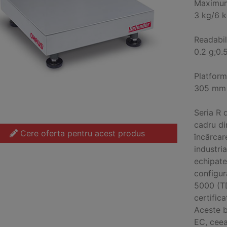
Maximum
3 kg/6 
Readabil
0.2 g;0.
Platform
305 mm
Seria R 
cadru di
Cere oferta pentru acest produs
încărcar
industri
echipate
configur
5000 (T
certific
Aceste b
EC, ceea