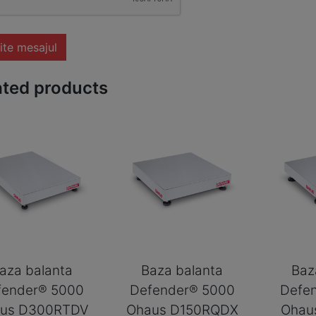
ite mesajul
ated products
aza balanta
Baza balanta
Baz
fender® 5000
Defender® 5000
Defe
us D300RTDV
Ohaus D150RQDX
Ohau