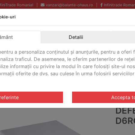
InfiniTrade Romania!
|
vanzari@balante-ohaus.ro
|
Infinitrade Roman
okie-uri
Echipamente profesionale
Livrare rapida.
pentru laborator.
Oriunde in Romania.
Garantie Internationala.
ământ
Detalii
entru a personaliza conținutul și anunțurile, pentru a oferi f
analiza traficul. De asemenea, le oferim partenerilor de rețel
CONTACT
lize informații cu privire la modul în care folosiți site-ul no
mații oferite de dvs. sau culese în urma folosirii serviciilor 
ante Defender® 5000
/ Baza balanta Defender® 5000 Oha
referinte
Accepta t
BAZ
DEF
D6R