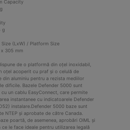
 Capacity
kg
ity
5 g
 Size (LxW) / Platform Size
 x 305 mm
dispune de o platformă din oțel inoxidabil,
n oțel acoperit cu praf și o celulă de
e din aluminiu pentru a rezista mediilor
ale dificile. Bazele Defender 5000 sunt
 cu un cablu EasyConnect, care permite
area instantanee cu indicatoarele Defender
D52) instalare.Defender 5000 baze sunt
ate NTEP și aprobate de către Canada.
aze poartă, de asemenea, aprobări OIML și
 ce le face ideale pentru utilizarea legală