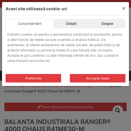
Skip
vanzari@balante-ohaus.ro
|
Infinitrade Romania
×
to
Acest site utilizează cookie-uri
content
Consimțământ
Detalii
Despre
ACHIZITII PUBLICE
Folosim cookie-uri pentru a personaliza conținutul și anunțurile, pentru
Produsele pot fi achizitionate si in sistemul SEAP / SICAP
a oferi funcții de rețele sociale și pentru a analiza traficul. De
Products
asemenea, le oferim partenerilor de rețele sociale, de publicitate și de
search
CAUTARE
analize informații cu privire la modul în care folosiți site-ul nostru.
Aceștia le pot combina cu alte informații oferite de dvs. sau culese în
urma folosirii serviciilor lor.
Cere-ne oferta!
Toate produsele
CONTACT
Preferinte
Accepta toate
Home
/
Balante industriale
/
Balante industriale Ranger® 4000
/ Balanta
industriala Ranger® 4000 Ohaus R41ME30-M
Cere oferta pentru acest produs
BALANTA INDUSTRIALA RANGER®
4000 OHAUS R41ME30-M