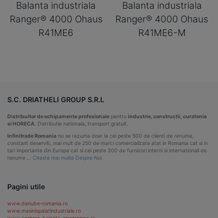
Balanta industriala
Balanta industriala
Ranger® 4000 Ohaus
Ranger® 4000 Ohaus
R41ME6
R41ME6-M
S.C. DRIATHELI GROUP S.R.L
Distribuitor de echipamente profesionale
pentru
industrie, constructii, curatenie
si HORECA
. Distributie nationala, transport gratuit.
Infinitrade Romania
nu se rezuma doar la cei peste 500 de clienti de renume,
constant deserviti, mai mult de 250 de marci comercializate atat in Romania cat si in
tari importante din Europa cat si cei peste 300 de furnizori interni si internationali de
renume …
Citeste mai multe Despre Noi
Pagini utile
www.danube-romania.ro
www.masinispalatindustriale.ro