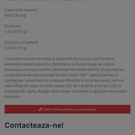
Capacitate maxima
60 lb (30 kg)
Diviziune
0.02 lb (10 g)
Diviziune (Certified)
0.02 lb (10 g)
Carcasele robuste din metal și picioarele de cauciuc rezistente la
alunecare asigură protecția, stabilitatea și durata lungă de viață a
produsului necesare pentru cântărirea industrială dificilă. Scala cea mai
accesibilă de pe piață include funcția Smart Text ™ pentru operare și
configurare ușoară pentru a asigura eficiența la locul de muncă. cel mai
mare afișaj din clasa sa, indicatoare LED de cântărire și ecran LCD cu
iluminare din spate, Ranger 4000 poate funcționa în aproape orice mediu
industrial.
Cere oferta pentru acest produs
Contacteaza-ne!