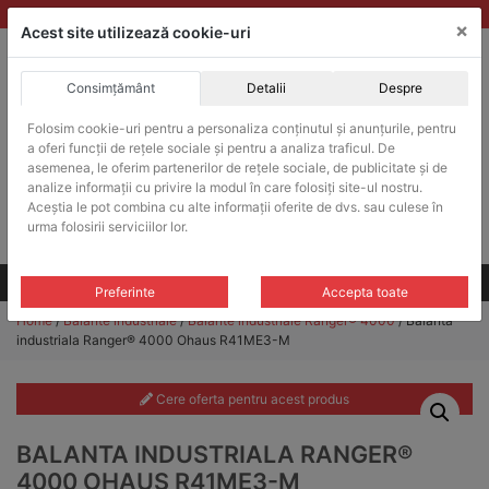
Skip
vanzari@balante-ohaus.ro
|
Infinitrade Romania
×
to
Acest site utilizează cookie-uri
content
Consimțământ
Detalii
Despre
ACHIZITII PUBLICE
Folosim cookie-uri pentru a personaliza conținutul și anunțurile, pentru
Produsele pot fi achizitionate si in sistemul SEAP / SICAP
a oferi funcții de rețele sociale și pentru a analiza traficul. De
Products
asemenea, le oferim partenerilor de rețele sociale, de publicitate și de
search
CAUTARE
analize informații cu privire la modul în care folosiți site-ul nostru.
Aceștia le pot combina cu alte informații oferite de dvs. sau culese în
urma folosirii serviciilor lor.
Cere-ne oferta!
Toate produsele
CONTACT
Preferinte
Accepta toate
Home
/
Balante industriale
/
Balante industriale Ranger® 4000
/ Balanta
industriala Ranger® 4000 Ohaus R41ME3-M
Cere oferta pentru acest produs
BALANTA INDUSTRIALA RANGER®
4000 OHAUS R41ME3-M