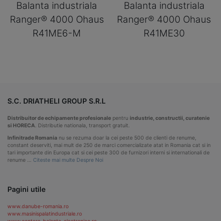
Balanta industriala
Balanta industriala
Ranger® 4000 Ohaus
Ranger® 4000 Ohaus
R41ME6-M
R41ME30
S.C. DRIATHELI GROUP S.R.L
Distribuitor de echipamente profesionale
pentru
industrie, constructii, curatenie
si HORECA
. Distributie nationala, transport gratuit.
Infinitrade Romania
nu se rezuma doar la cei peste 500 de clienti de renume,
constant deserviti, mai mult de 250 de marci comercializate atat in Romania cat si in
tari importante din Europa cat si cei peste 300 de furnizori interni si internationali de
renume …
Citeste mai multe Despre Noi
Pagini utile
www.danube-romania.ro
www.masinispalatindustriale.ro