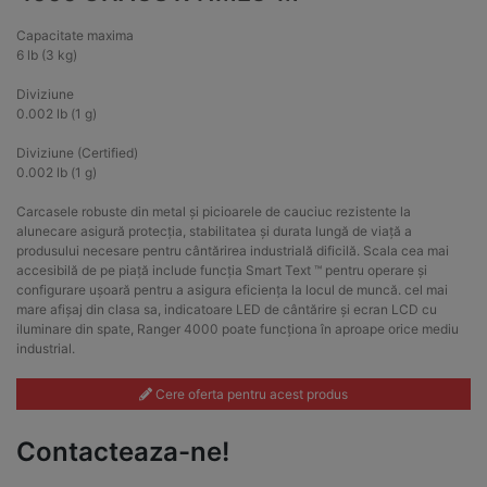
Capacitate maxima
6 lb (3 kg)
Diviziune
0.002 lb (1 g)
Diviziune (Certified)
0.002 lb (1 g)
Carcasele robuste din metal și picioarele de cauciuc rezistente la
alunecare asigură protecția, stabilitatea și durata lungă de viață a
produsului necesare pentru cântărirea industrială dificilă. Scala cea mai
accesibilă de pe piață include funcția Smart Text ™ pentru operare și
configurare ușoară pentru a asigura eficiența la locul de muncă. cel mai
mare afișaj din clasa sa, indicatoare LED de cântărire și ecran LCD cu
iluminare din spate, Ranger 4000 poate funcționa în aproape orice mediu
industrial.
Cere oferta pentru acest produs
Contacteaza-ne!