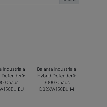
a industriala
Balanta industriala
d Defender®
Hybrid Defender®
00 Ohaus
3000 Ohaus
W150BL-EU
D32XW150BL-M