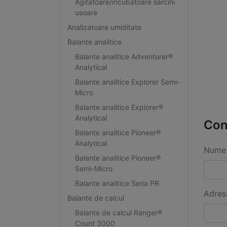
Agitatoare/incubatoare sarcini
usoare
Analizatoare umiditate
Balante analitice
Balante analitice Adventurer®
Analytical
Balante analitice Explorer Semi-
Micro
Balante analitice Explorer®
Analytical
Con
Balante analitice Pioneer®
Analytical
Nume 
Balante analitice Pioneer®
Semi-Micro
Balante analitice Seria PR
Adres
Balante de calcul
Balante de calcul Ranger®
Count 3000