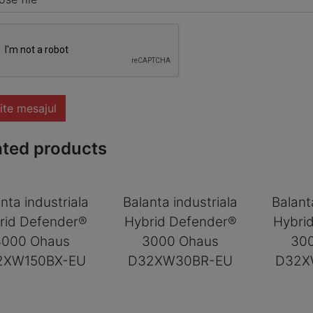
ite mesajul
ated products
nta industriala
Balanta industriala
Balant
rid Defender®
Hybrid Defender®
Hybri
3000 Ohaus
3000 Ohaus
30
2XW150BX-EU
D32XW30BR-EU
D32X