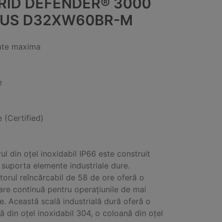
RID DEFENDER® 3000
US D32XW60BR-M
ate maxima
e
e (Certified)
ul din oțel inoxidabil IP66 este construit
 suporta elemente industriale dure.
orul reîncărcabil de 58 de ore oferă o
are continuă pentru operațiunile de mai
le. Această scală industrială dură oferă o
ă din oțel inoxidabil 304, o coloană din oțel