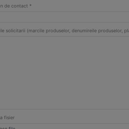
on de contact *
ile solicitarii (marcile produselor, denumireile produselor, pl
a fisier
se file