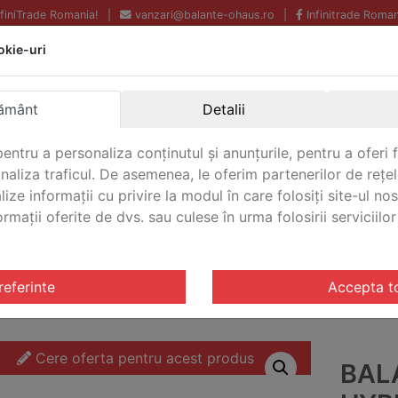
InfiniTrade Romania!
|
vanzari@balante-ohaus.ro
|
Infinitrade Roman
okie-uri
Echipamente profesionale
Livrare rapida.
pentru laborator.
Oriunde in Romania.
ământ
Detalii
Garantie Internationala.
entru a personaliza conținutul și anunțurile, pentru a oferi f
analiza traficul. De asemenea, le oferim partenerilor de rețel
lize informații cu privire la modul în care folosiți site-ul no
mații oferite de dvs. sau culese în urma folosirii serviciilor 
CONTACT
riale otel inoxidabil Defender® Hybrid 3000
/ Balanta indus
referinte
Accepta t
Cere oferta pentru acest produs
BAL