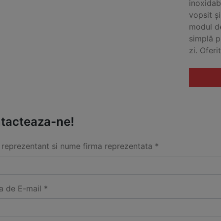
inoxidab
vopsit ș
modul d
simplă p
zi. Ofer
tacteaza-ne!
reprezentant si nume firma reprezentata *
a de E-mail *