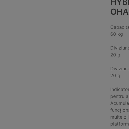
HYB
OHA
Capacit
60 kg
Diviziun
20 g
Diviziun
20 g
Indicator
pentru a
Acumulat
funcțion
multe zi
platform