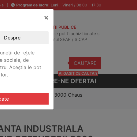
ia
|
Program de lucru:
Luni - Vineri / 08:00 - 17:30
×
ACHIZITII PUBLICE
Produsele pot fi achizitionate si
Despre
in sistemul SEAP / SICAP
uncții de rețele
e sociale, de
CAUTARE
stru. Aceștia le pot
AI GASIT CE CAUTAI?
lor.
CERE-NE OFERTA!
triala Hybrid Defender® 3000 Ohaus
oate
ANTA INDUSTRIALA