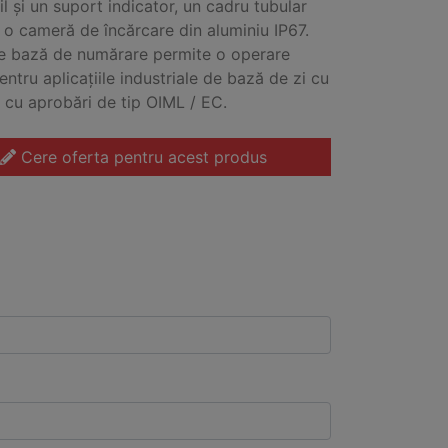
il și un suport indicator, un cadru tubular
i o cameră de încărcare din aluminiu IP67.
e bază de numărare permite o operare
entru aplicațiile industriale de bază de zi cu
it cu aprobări de tip OIML / EC.
Cere oferta pentru acest produs