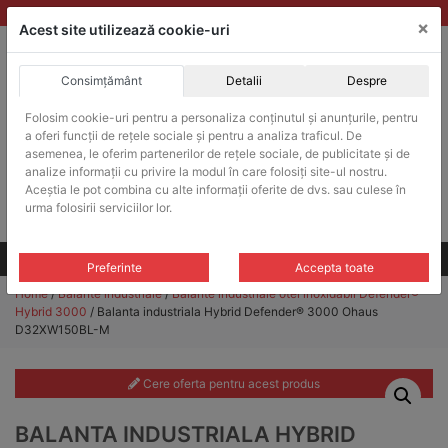
Skip
vanzari@balante-ohaus.ro
|
Infinitrade Romania
×
to
Acest site utilizează cookie-uri
content
Consimțământ
Detalii
Despre
ACHIZITII PUBLICE
Folosim cookie-uri pentru a personaliza conținutul și anunțurile, pentru
Produsele pot fi achizitionate si in sistemul SEAP / SICAP
a oferi funcții de rețele sociale și pentru a analiza traficul. De
Products
asemenea, le oferim partenerilor de rețele sociale, de publicitate și de
search
CAUTARE
analize informații cu privire la modul în care folosiți site-ul nostru.
Aceștia le pot combina cu alte informații oferite de dvs. sau culese în
urma folosirii serviciilor lor.
Cere-ne oferta!
Toate produsele
CONTACT
Preferinte
Accepta toate
Home
/
Balante industriale
/
Balante industriale otel inoxidabil Defender®
Hybrid 3000
/ Balanta industriala Hybrid Defender® 3000 Ohaus
D32XW150BL-M
Cere oferta pentru acest produs
BALANTA INDUSTRIALA HYBRID