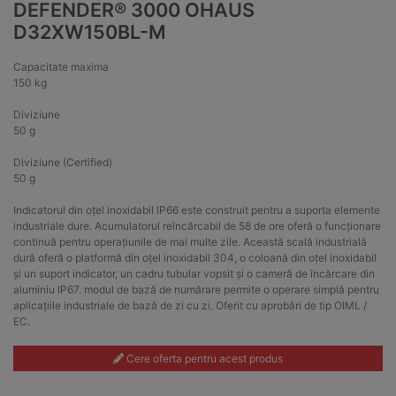
DEFENDER® 3000 OHAUS
D32XW150BL-M
Capacitate maxima
150 kg
Diviziune
50 g
Diviziune (Certified)
50 g
Indicatorul din oțel inoxidabil IP66 este construit pentru a suporta elemente
industriale dure. Acumulatorul reîncărcabil de 58 de ore oferă o funcționare
continuă pentru operațiunile de mai multe zile. Această scală industrială
dură oferă o platformă din oțel inoxidabil 304, o coloană din oțel inoxidabil
și un suport indicator, un cadru tubular vopsit și o cameră de încărcare din
aluminiu IP67. modul de bază de numărare permite o operare simplă pentru
aplicațiile industriale de bază de zi cu zi. Oferit cu aprobări de tip OIML /
EC.
Cere oferta pentru acest produs