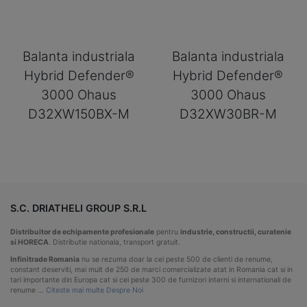
Balanta industriala
Balanta industriala
Hybrid Defender®
Hybrid Defender®
3000 Ohaus
3000 Ohaus
D32XW150BX-M
D32XW30BR-M
S.C. DRIATHELI GROUP S.R.L
Distribuitor de echipamente profesionale
pentru
industrie, constructii, curatenie
si HORECA
. Distributie nationala, transport gratuit.
Infinitrade Romania
nu se rezuma doar la cei peste 500 de clienti de renume,
constant deserviti, mai mult de 250 de marci comercializate atat in Romania cat si in
tari importante din Europa cat si cei peste 300 de furnizori interni si internationali de
renume …
Citeste mai multe Despre Noi