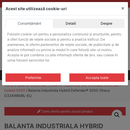
Skip
vanzari@balante-ohaus.ro
|
Infinitrade Romania
×
to
Acest site utilizează cookie-uri
content
Consimțământ
Detalii
Despre
ACHIZITII PUBLICE
Folosim cookie-uri pentru a personaliza conținutul și anunțurile, pentru
Produsele pot fi achizitionate si in sistemul SEAP / SICAP
a oferi funcții de rețele sociale și pentru a analiza traficul. De
Products
asemenea, le oferim partenerilor de rețele sociale, de publicitate și de
search
CAUTARE
analize informații cu privire la modul în care folosiți site-ul nostru.
Aceștia le pot combina cu alte informații oferite de dvs. sau culese în
urma folosirii serviciilor lor.
Cere-ne oferta!
Toate produsele
CONTACT
Preferinte
Accepta toate
Home
/
Balante industriale
/
Balante industriale otel inoxidabil Defender®
Hybrid 3000
/ Balanta industriala Hybrid Defender® 3000 Ohaus
D32XW60BL-EU
Cere oferta pentru acest produs
BALANTA INDUSTRIALA HYBRID