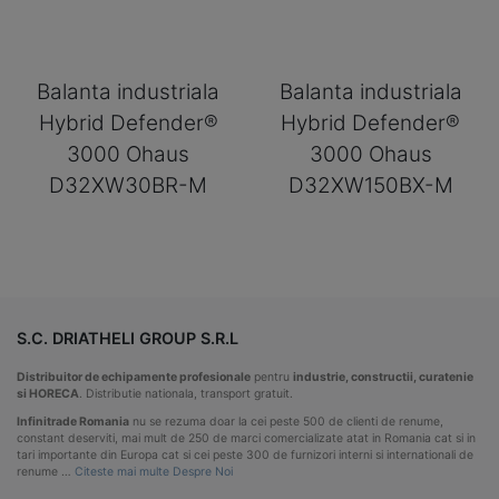
Balanta industriala
Balanta industriala
Hybrid Defender®
Hybrid Defender®
3000 Ohaus
3000 Ohaus
D32XW30BR-M
D32XW150BX-M
S.C. DRIATHELI GROUP S.R.L
Distribuitor de echipamente profesionale
pentru
industrie, constructii, curatenie
si HORECA
. Distributie nationala, transport gratuit.
Infinitrade Romania
nu se rezuma doar la cei peste 500 de clienti de renume,
constant deserviti, mai mult de 250 de marci comercializate atat in Romania cat si in
tari importante din Europa cat si cei peste 300 de furnizori interni si internationali de
renume …
Citeste mai multe Despre Noi