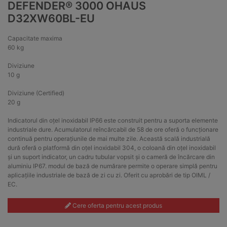
DEFENDER® 3000 OHAUS
D32XW60BL-EU
Capacitate maxima
60 kg
Diviziune
10 g
Diviziune (Certified)
20 g
Indicatorul din oțel inoxidabil IP66 este construit pentru a suporta elemente
industriale dure. Acumulatorul reîncărcabil de 58 de ore oferă o funcționare
continuă pentru operațiunile de mai multe zile. Această scală industrială
dură oferă o platformă din oțel inoxidabil 304, o coloană din oțel inoxidabil
și un suport indicator, un cadru tubular vopsit și o cameră de încărcare din
aluminiu IP67. modul de bază de numărare permite o operare simplă pentru
aplicațiile industriale de bază de zi cu zi. Oferit cu aprobări de tip OIML /
EC.
Cere oferta pentru acest produs