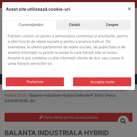
Skip
vanzari@balante-ohaus.ro
|
Infinitrade Romania
×
to
Acest site utilizează cookie-uri
content
Consimțământ
Detalii
Despre
ACHIZITII PUBLICE
Folosim cookie-uri pentru a personaliza conținutul și anunțurile, pentru
Produsele pot fi achizitionate si in sistemul SEAP / SICAP
a oferi funcții de rețele sociale și pentru a analiza traficul. De
Products
asemenea, le oferim partenerilor de rețele sociale, de publicitate și de
search
CAUTARE
analize informații cu privire la modul în care folosiți site-ul nostru.
Aceștia le pot combina cu alte informații oferite de dvs. sau culese în
urma folosirii serviciilor lor.
Cere-ne oferta!
Toate produsele
CONTACT
Preferinte
Accepta toate
Home
/
Balante industriale
/
Balante industriale otel inoxidabil Defender®
Hybrid 3000
/ Balanta industriala Hybrid Defender® 3000 Ohaus
D32XW150BL-EU
Cere oferta pentru acest produs
BALANTA INDUSTRIALA HYBRID