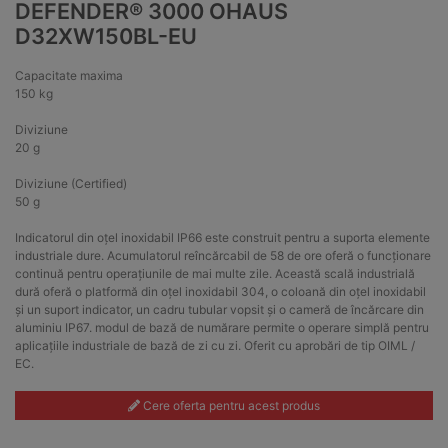
DEFENDER® 3000 OHAUS
D32XW150BL-EU
Capacitate maxima
150 kg
Diviziune
20 g
Diviziune (Certified)
50 g
Indicatorul din oțel inoxidabil IP66 este construit pentru a suporta elemente
industriale dure. Acumulatorul reîncărcabil de 58 de ore oferă o funcționare
continuă pentru operațiunile de mai multe zile. Această scală industrială
dură oferă o platformă din oțel inoxidabil 304, o coloană din oțel inoxidabil
și un suport indicator, un cadru tubular vopsit și o cameră de încărcare din
aluminiu IP67. modul de bază de numărare permite o operare simplă pentru
aplicațiile industriale de bază de zi cu zi. Oferit cu aprobări de tip OIML /
EC.
Cere oferta pentru acest produs