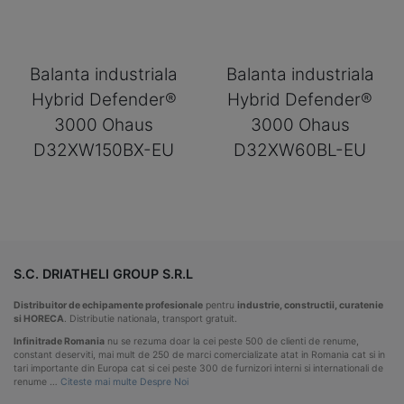
Balanta industriala
Balanta industriala
Hybrid Defender®
Hybrid Defender®
3000 Ohaus
3000 Ohaus
D32XW150BX-EU
D32XW60BL-EU
S.C. DRIATHELI GROUP S.R.L
Distribuitor de echipamente profesionale
pentru
industrie, constructii, curatenie
si HORECA
. Distributie nationala, transport gratuit.
Infinitrade Romania
nu se rezuma doar la cei peste 500 de clienti de renume,
constant deserviti, mai mult de 250 de marci comercializate atat in Romania cat si in
tari importante din Europa cat si cei peste 300 de furnizori interni si internationali de
renume …
Citeste mai multe Despre Noi