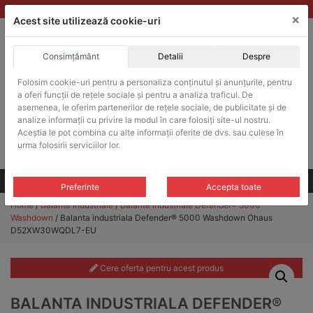
Skip
vanzari@balante-ohaus.ro
|
Infinitrade Romania
×
to
Acest site utilizează cookie-uri
content
Consimțământ
Detalii
Despre
ACHIZITII PUBLICE
Folosim cookie-uri pentru a personaliza conținutul și anunțurile, pentru
Produsele pot fi achizitionate si in sistemul SEAP / SICAP
a oferi funcții de rețele sociale și pentru a analiza traficul. De
Products
asemenea, le oferim partenerilor de rețele sociale, de publicitate și de
search
CAUTARE
analize informații cu privire la modul în care folosiți site-ul nostru.
Aceștia le pot combina cu alte informații oferite de dvs. sau culese în
urma folosirii serviciilor lor.
Cere-ne oferta!
Toate produsele
CONTACT
Preferinte
Accepta toate
Home
/
Balante industriale
/
Balante industriale Defender® 5000
Washdown
/ Balanta industriala Defender® 5000 Washdown Ohaus
D52XW30WQDL7-EU
Cere oferta pentru acest produs
BALANTA INDUSTRIALA DEFENDER®