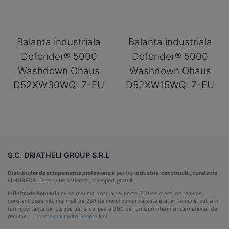
Balanta industriala
Balanta industriala
Defender® 5000
Defender® 5000
Washdown Ohaus
Washdown Ohaus
D52XW30WQL7-EU
D52XW15WQL7-EU
S.C. DRIATHELI GROUP S.R.L
Distribuitor de echipamente profesionale
pentru
industrie, constructii, curatenie
si HORECA
. Distributie nationala, transport gratuit.
Infinitrade Romania
nu se rezuma doar la cei peste 500 de clienti de renume,
constant deserviti, mai mult de 250 de marci comercializate atat in Romania cat si in
tari importante din Europa cat si cei peste 300 de furnizori interni si internationali de
renume …
Citeste mai multe Despre Noi