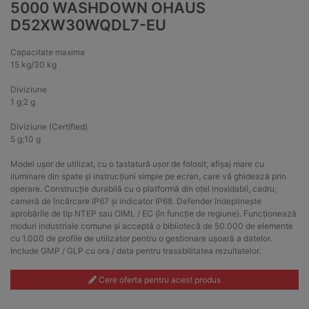
5000 WASHDOWN OHAUS
D52XW30WQDL7-EU
Capacitate maxima
15 kg/30 kg
Diviziune
1 g;2 g
Diviziune (Certified)
5 g;10 g
Model ușor de utilizat, cu o tastatură ușor de folosit, afișaj mare cu
iluminare din spate și instrucțiuni simple pe ecran, care vă ghidează prin
operare. Construcție durabilă cu o platformă din oțel inoxidabil, cadru,
cameră de încărcare IP67 și indicator IP68. Defender îndeplinește
aprobările de tip NTEP sau OIML / EC (în funcție de regiune). Funcționează
moduri industriale comune și acceptă o bibliotecă de 50.000 de elemente
cu 1.000 de profile de utilizator pentru o gestionare ușoară a datelor.
Include GMP / GLP cu ora / data pentru trasabilitatea rezultatelor.
Cere oferta pentru acest produs