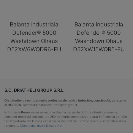
Balanta industriala
Balanta industriala
Defender® 5000
Defender® 5000
Washdown Ohaus
Washdown Ohaus
D52XW6WQDR6-EU
D52XW15WQR5-EU
S.C. DRIATHELI GROUP S.R.L
Distribuitor de echipamente profesionale
pentru
industrie, constructii, curatenie
si HORECA
. Distributie nationala, transport gratuit.
Infinitrade Romania
nu se rezuma doar la cei peste 500 de clienti de renume,
constant deserviti, mai mult de 250 de marci comercializate atat in Romania cat si in
tari importante din Europa cat si cei peste 300 de furnizori interni si internationali de
renume …
Citeste mai multe Despre Noi