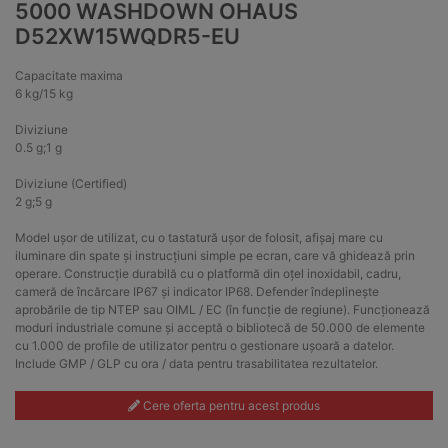
5000 WASHDOWN OHAUS
D52XW15WQDR5-EU
Capacitate maxima
6 kg/15 kg
Diviziune
0.5 g;1 g
Diviziune (Certified)
2 g;5 g
Model ușor de utilizat, cu o tastatură ușor de folosit, afișaj mare cu
iluminare din spate și instrucțiuni simple pe ecran, care vă ghidează prin
operare. Construcție durabilă cu o platformă din oțel inoxidabil, cadru,
cameră de încărcare IP67 și indicator IP68. Defender îndeplinește
aprobările de tip NTEP sau OIML / EC (în funcție de regiune). Funcționează
moduri industriale comune și acceptă o bibliotecă de 50.000 de elemente
cu 1.000 de profile de utilizator pentru o gestionare ușoară a datelor.
Include GMP / GLP cu ora / data pentru trasabilitatea rezultatelor.
Cere oferta pentru acest produs