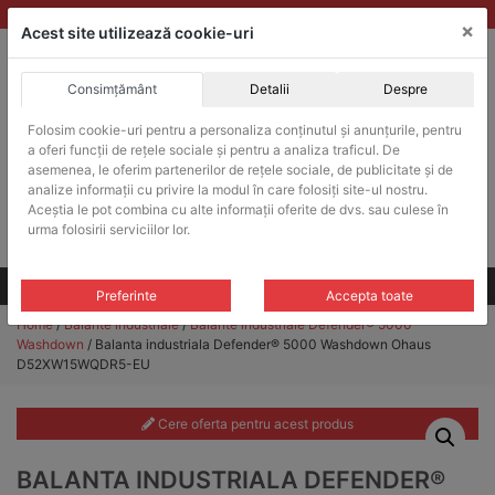
Skip
vanzari@balante-ohaus.ro
|
Infinitrade Romania
×
to
Acest site utilizează cookie-uri
content
Consimțământ
Detalii
Despre
ACHIZITII PUBLICE
Folosim cookie-uri pentru a personaliza conținutul și anunțurile, pentru
Produsele pot fi achizitionate si in sistemul SEAP / SICAP
a oferi funcții de rețele sociale și pentru a analiza traficul. De
Products
asemenea, le oferim partenerilor de rețele sociale, de publicitate și de
search
CAUTARE
analize informații cu privire la modul în care folosiți site-ul nostru.
Aceștia le pot combina cu alte informații oferite de dvs. sau culese în
urma folosirii serviciilor lor.
Cere-ne oferta!
Toate produsele
CONTACT
Preferinte
Accepta toate
Home
/
Balante industriale
/
Balante industriale Defender® 5000
Washdown
/ Balanta industriala Defender® 5000 Washdown Ohaus
D52XW15WQDR5-EU
Cere oferta pentru acest produs
BALANTA INDUSTRIALA DEFENDER®