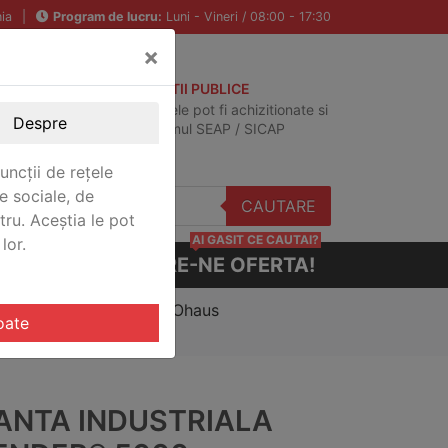
ia
|
Program de lucru:
Luni - Vineri / 08:00 - 17:30
×
ACHIZITII PUBLICE
Produsele pot fi achizitionate si
Despre
in sistemul SEAP / SICAP
uncții de rețele
e sociale, de
CAUTARE
stru. Aceștia le pot
AI GASIT CE CAUTAI?
lor.
CERE-NE OFERTA!
fender® 5000 Washdown Ohaus
oate
ANTA INDUSTRIALA