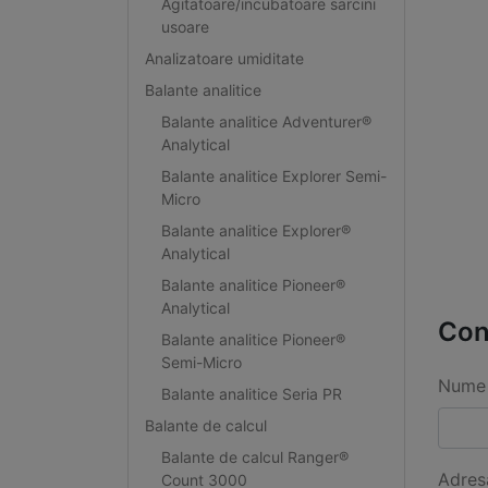
Agitatoare/incubatoare sarcini
usoare
Analizatoare umiditate
Balante analitice
Balante analitice Adventurer®
Analytical
Balante analitice Explorer Semi-
Micro
Balante analitice Explorer®
Analytical
Balante analitice Pioneer®
Analytical
Con
Balante analitice Pioneer®
Semi-Micro
Nume 
Balante analitice Seria PR
Balante de calcul
Balante de calcul Ranger®
Adres
Count 3000