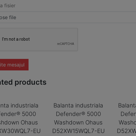
a fisier
se file
ite mesajul
ated products
nta industriala
Balanta industriala
Balant
fender® 5000
Defender® 5000
Defe
hdown Ohaus
Washdown Ohaus
Wash
XW30WQL7-EU
D52XW15WQL7-EU
D52XW