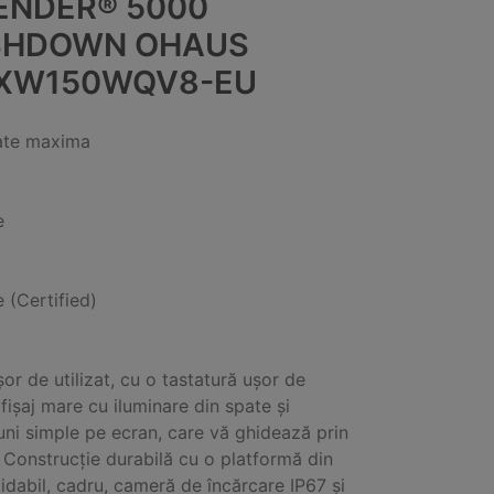
ENDER® 5000
HDOWN OHAUS
XW150WQV8-EU
ate maxima
e
e (Certified)
or de utilizat, cu o tastatură ușor de
afișaj mare cu iluminare din spate și
iuni simple pe ecran, care vă ghidează prin
 Construcție durabilă cu o platformă din
xidabil, cadru, cameră de încărcare IP67 și