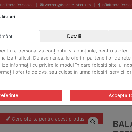
InfiniTrade Romania!
|
vanzari@balante-ohaus.ro
|
Infinitrade Roman
okie-uri
Echipamente profesionale
Livrare rapida.
pentru laborator.
Oriunde in Romania.
ământ
Detalii
Garantie Internationala.
entru a personaliza conținutul și anunțurile, pentru a oferi f
analiza traficul. De asemenea, le oferim partenerilor de rețel
lize informații cu privire la modul în care folosiți site-ul no
mații oferite de dvs. sau culese în urma folosirii serviciilor 
CONTACT
triale Defender® 5000 Washdown
/ Balanta industriala De
referinte
Accepta t
Cere oferta pentru acest produs
BAL