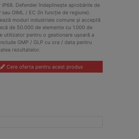
r IP68. Defender îndeplinește aprobările de
 sau OIML / EC (în funcție de regiune).
ează moduri industriale comune și acceptă
tecă de 50.000 de elemente cu 1.000 de
de utilizator pentru o gestionare ușoară a
 Include GMP / GLP cu ora / data pentru
tatea rezultatelor.
Cere oferta pentru acest produs