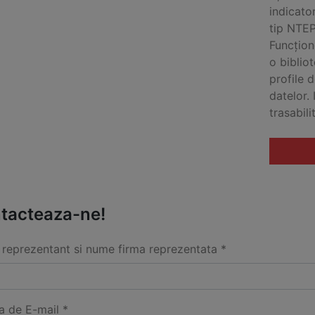
indicato
tip NTEP
Funcțion
o biblio
profile 
datelor.
trasabili
tacteaza-ne!
reprezentant si nume firma reprezentata *
a de E-mail *