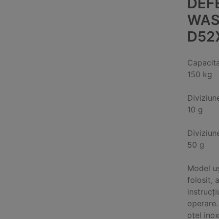
DEF
WAS
D52
Capacit
150 kg
Diviziun
10 g
Diviziun
50 g
Model uș
folosit, 
instrucț
operare.
oțel ino