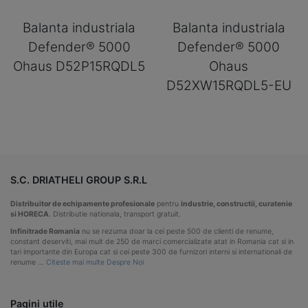
Balanta industriala
Balanta industriala
Defender® 5000
Defender® 5000
Ohaus D52P15RQDL5
Ohaus
D52XW15RQDL5-EU
S.C. DRIATHELI GROUP S.R.L
Distribuitor de echipamente profesionale
pentru
industrie, constructii, curatenie
si HORECA
. Distributie nationala, transport gratuit.
Infinitrade Romania
nu se rezuma doar la cei peste 500 de clienti de renume,
constant deserviti, mai mult de 250 de marci comercializate atat in Romania cat si in
tari importante din Europa cat si cei peste 300 de furnizori interni si internationali de
renume …
Citeste mai multe Despre Noi
Pagini utile