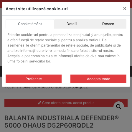
Skip
vanzari@balante-ohaus.ro
|
Infinitrade Romania
×
to
Acest site utilizează cookie-uri
content
Consimțământ
Detalii
Despre
ACHIZITII PUBLICE
Produsele pot fi achizitionate si in sistemul SEAP / SICAP
Folosim cookie-uri pentru a personaliza conținutul și anunțurile, pentru
a oferi funcții de rețele sociale și pentru a analiza traficul. De
Products
search
CAUTARE
asemenea, le oferim partenerilor de rețele sociale, de publicitate și de
analize informații cu privire la modul în care folosiți site-ul nostru.
Aceștia le pot combina cu alte informații oferite de dvs. sau culese în
Cere-ne oferta!
urma folosirii serviciilor lor.
Toate produsele
CONTACT
Preferinte
Accepta toate
Home
/
Balante industriale
/
Balante industriale Defender® 5000
/ Balanta
industriala Defender® 5000 Ohaus D52P60RQDL2
Cere oferta pentru acest produs
BALANTA INDUSTRIALA DEFENDER®
5000 OHAUS D52P60RQDL2