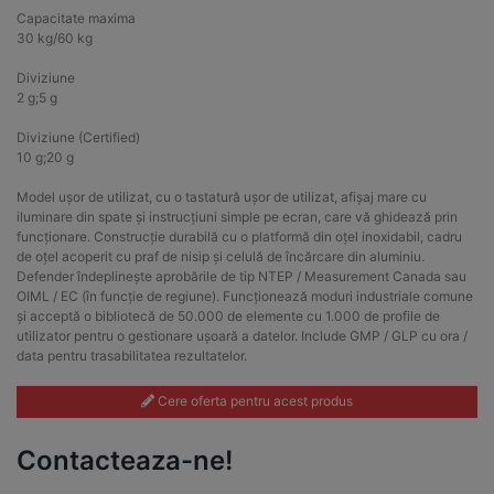
Capacitate maxima
30 kg/60 kg
Diviziune
2 g;5 g
Diviziune (Certified)
10 g;20 g
Model ușor de utilizat, cu o tastatură ușor de utilizat, afișaj mare cu
iluminare din spate și instrucțiuni simple pe ecran, care vă ghidează prin
funcționare. Construcție durabilă cu o platformă din oțel inoxidabil, cadru
de oțel acoperit cu praf de nisip și celulă de încărcare din aluminiu.
Defender îndeplinește aprobările de tip NTEP / Measurement Canada sau
OIML / EC (în funcție de regiune). Funcționează moduri industriale comune
și acceptă o bibliotecă de 50.000 de elemente cu 1.000 de profile de
utilizator pentru o gestionare ușoară a datelor. Include GMP / GLP cu ora /
data pentru trasabilitatea rezultatelor.
Cere oferta pentru acest produs
Contacteaza-ne!