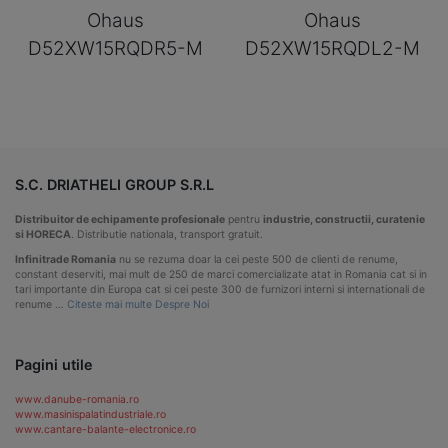
Ohaus
Ohaus
D52XW15RQDR5-M
D52XW15RQDL2-M
S.C. DRIATHELI GROUP S.R.L
Distribuitor de echipamente profesionale
pentru
industrie, constructii, curatenie
si HORECA
. Distributie nationala, transport gratuit.
Infinitrade Romania
nu se rezuma doar la cei peste 500 de clienti de renume,
constant deserviti, mai mult de 250 de marci comercializate atat in Romania cat si in
tari importante din Europa cat si cei peste 300 de furnizori interni si internationali de
renume …
Citeste mai multe Despre Noi
Pagini utile
www.danube-romania.ro
www.masinispalatindustriale.ro
www.cantare-balante-electronice.ro