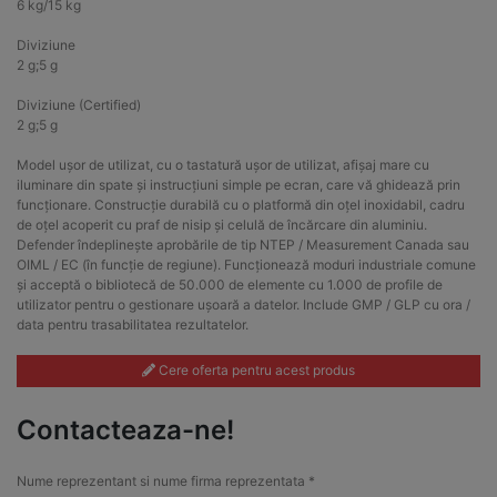
6 kg/15 kg
Diviziune
2 g;5 g
Diviziune (Certified)
2 g;5 g
Model ușor de utilizat, cu o tastatură ușor de utilizat, afișaj mare cu
iluminare din spate și instrucțiuni simple pe ecran, care vă ghidează prin
funcționare. Construcție durabilă cu o platformă din oțel inoxidabil, cadru
de oțel acoperit cu praf de nisip și celulă de încărcare din aluminiu.
Defender îndeplinește aprobările de tip NTEP / Measurement Canada sau
OIML / EC (în funcție de regiune). Funcționează moduri industriale comune
și acceptă o bibliotecă de 50.000 de elemente cu 1.000 de profile de
utilizator pentru o gestionare ușoară a datelor. Include GMP / GLP cu ora /
data pentru trasabilitatea rezultatelor.
Cere oferta pentru acest produs
Contacteaza-ne!
Nume reprezentant si nume firma reprezentata *