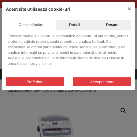
Skip
vanzari@balante-ohaus.ro
|
Infinitrade Romania
×
to
Acest site utilizează cookie-uri
content
Consimțământ
Detalii
Despre
ACHIZITII PUBLICE
Produsele pot fi achizitionate si in sistemul SEAP / SICAP
Folosim cookie-uri pentru a personaliza conținutul și anunțurile, pentru
a oferi funcții de rețele sociale și pentru a analiza traficul. De
Products
search
CAUTARE
asemenea, le oferim partenerilor de rețele sociale, de publicitate și de
analize informații cu privire la modul în care folosiți site-ul nostru.
Aceștia le pot combina cu alte informații oferite de dvs. sau culese în
Cere-ne oferta!
urma folosirii serviciilor lor.
Toate produsele
CONTACT
Preferinte
Accepta toate
Home
/
Balante industriale
/
Balante industriale Defender® 5000
/ Balanta
industriala Defender® 5000 Ohaus D52P15RQDR5-M