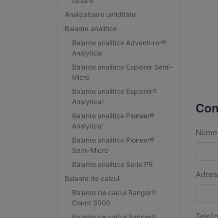
usoare
Analizatoare umiditate
Balante analitice
Balante analitice Adventurer®
Analytical
Balante analitice Explorer Semi-
Micro
Balante analitice Explorer®
Analytical
Con
Balante analitice Pioneer®
Analytical
Nume 
Balante analitice Pioneer®
Semi-Micro
Balante analitice Seria PR
Adres
Balante de calcul
Balante de calcul Ranger®
Count 3000
Telef
Balante de calcul Ranger®