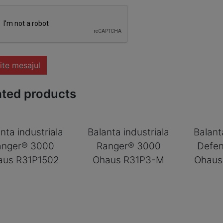
ite mesajul
ated products
nta industriala
Balanta industriala
Balant
anger® 3000
Ranger® 3000
Defe
aus R31P1502
Ohaus R31P3-M
Ohaus