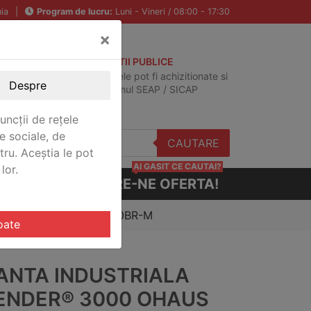
ia
|
Program de lucru:
Luni - Vineri / 08:00 - 17:30
×
ACHIZITII PUBLICE
Produsele pot fi achizitionate si
Despre
in sistemul SEAP / SICAP
uncții de rețele
e sociale, de
CAUTARE
stru. Aceștia le pot
AI GASIT CE CAUTAI?
lor.
CERE-NE OFERTA!
nder® 3000 Ohaus D31P30BR-M
oate
ANTA INDUSTRIALA
ENDER® 3000 OHAUS