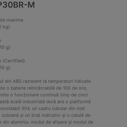
P30BR-M
ate maxima
0 kg)
e
(10 g)
e (Certified)
(10 g)
ul din ABS rezistent la temperaturi ridicate
te o baterie reîncărcabilă de 100 de ore,
mite o funcționare continuă timp de cinci
eastă scală industrială dură are o platformă
 inoxidabil 304, un cadru tubular din oțel
o coloană și un braț indicator și o celulă de
e din aluminiu. modul de afișare și modul de