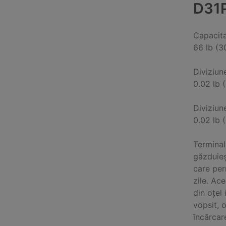
D31
Capacit
66 lb (3
Diviziun
0.02 lb 
Diviziun
0.02 lb 
Terminal
găzduieș
care per
zile. Ac
din oțel
vopsit, 
încărcar