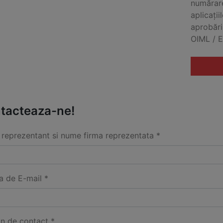
numărare
aplicații
aprobăr
OIML / E
tacteaza-ne!
reprezentant si nume firma reprezentata *
a de E-mail *
on de contact *