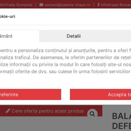
InfiniTrade Romania!
|
vanzari@balante-ohaus.ro
|
Infinitrade Roman
okie-uri
Echipamente profesionale
Livrare rapida.
pentru laborator.
Oriunde in Romania.
ământ
Detalii
Garantie Internationala.
entru a personaliza conținutul și anunțurile, pentru a oferi f
analiza traficul. De asemenea, le oferim partenerilor de rețel
lize informații cu privire la modul în care folosiți site-ul no
mații oferite de dvs. sau culese în urma folosirii serviciilor 
CONTACT
riale Defender®/Ranger® 3000
/ Balanta industriala Defe
referinte
Accepta t
Cere oferta pentru acest produs
BAL
DEF