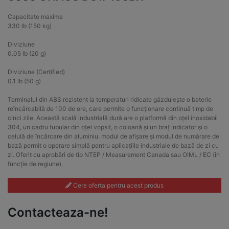
Capacitate maxima
330 lb (150 kg)
Diviziune
0.05 lb (20 g)
Diviziune (Certified)
0.1 lb (50 g)
Terminalul din ABS rezistent la temperaturi ridicate găzduiește o baterie
reîncărcabilă de 100 de ore, care permite o funcționare continuă timp de
cinci zile. Această scală industrială dură are o platformă din oțel inoxidabil
304, un cadru tubular din oțel vopsit, o coloană și un braț indicator și o
celulă de încărcare din aluminiu. modul de afișare și modul de numărare de
bază permit o operare simplă pentru aplicațiile industriale de bază de zi cu
zi. Oferit cu aprobări de tip NTEP / Measurement Canada sau OIML / EC (în
funcție de regiune).
Cere oferta pentru acest produs
Contacteaza-ne!