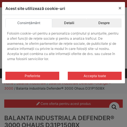
Skip
vanzari@balante-ohaus.ro
|
Infinitrade Romania
×
to
Acest site utilizează cookie-uri
content
Consimțământ
Detalii
Despre
ACHIZITII PUBLICE
Folosim cookie-uri pentru a personaliza conținutul și anunțurile, pentru
Produsele pot fi achizitionate si in sistemul SEAP / SICAP
a oferi funcții de rețele sociale și pentru a analiza traficul. De
Products
asemenea, le oferim partenerilor de rețele sociale, de publicitate și de
search
CAUTARE
analize informații cu privire la modul în care folosiți site-ul nostru.
Aceștia le pot combina cu alte informații oferite de dvs. sau culese în
urma folosirii serviciilor lor.
Cere-ne oferta!
Toate produsele
CONTACT
Preferinte
Accepta toate
Home
/
Balante industriale
/
Balante industriale Defender®/Ranger®
3000
/ Balanta industriala Defender® 3000 Ohaus D31P150BX
Cere oferta pentru acest produs
BALANTA INDUSTRIALA DEFENDER®
3000 OHAUS D31P150BX