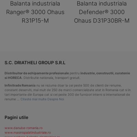
Balanta industriala
Balanta industriala
Ranger® 3000 Ohaus
Defender® 3000
R31P15-M
Ohaus D31P30BR-M
S.C. DRIATHELI GROUP S.R.L
Distribuitor de echipamente profesionale
pentru
industrie, constructii, curatenie
si HORECA
. Distributie nationala, transport gratuit.
Infinitrade Romania
nu se rezuma doar la cei peste 500 de clienti de renume,
constant deserviti, mai mult de 250 de marci comercializate atat in Romania cat si in
tari importante din Europa cat si cei peste 300 de furnizori interni si internationali de
renume …
Citeste mai multe Despre Noi
Pagini utile
www.danube-romania.ro
www.masinispalatindustriale.ro