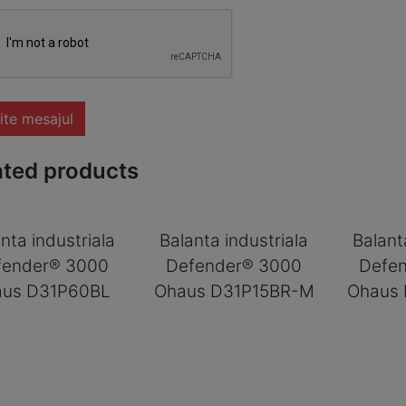
ite mesajul
ated products
nta industriala
Balanta industriala
Balant
fender® 3000
Defender® 3000
Defe
aus D31P60BL
Ohaus D31P15BR-M
Ohaus