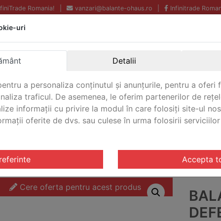
InfiniTrade Romania!
|
vanzari@balante-ohaus.ro
|
Infinitrade Roman
okie-uri
Echipamente profesionale
Livrare rapida.
pentru laborator.
Oriunde in Romania.
ământ
Detalii
Garantie Internationala.
entru a personaliza conținutul și anunțurile, pentru a oferi f
analiza traficul. De asemenea, le oferim partenerilor de rețel
lize informații cu privire la modul în care folosiți site-ul no
mații oferite de dvs. sau culese în urma folosirii serviciilor 
CONTACT
riale Defender®/Ranger® 3000
/ Balanta industriala Defe
referinte
Accepta t
Cere oferta pentru acest produs
BAL
DEF