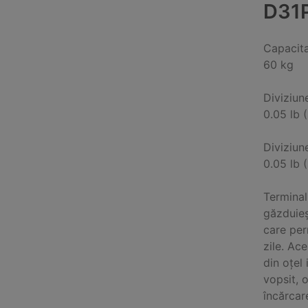
D31
Capacit
60 kg
Diviziun
0.05 lb 
Diviziun
0.05 lb 
Terminal
găzduieș
care per
zile. Ac
din oțel
vopsit, 
încărcar