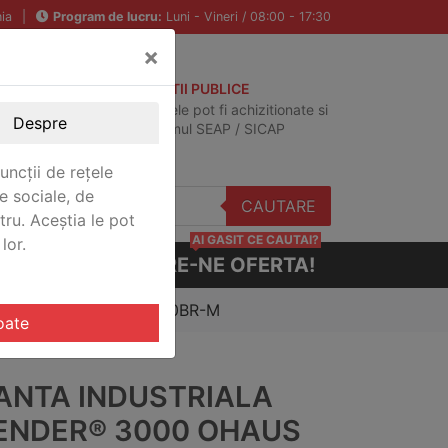
ia
|
Program de lucru:
Luni - Vineri / 08:00 - 17:30
×
ACHIZITII PUBLICE
Produsele pot fi achizitionate si
Despre
in sistemul SEAP / SICAP
uncții de rețele
e sociale, de
CAUTARE
stru. Aceștia le pot
AI GASIT CE CAUTAI?
lor.
CERE-NE OFERTA!
nder® 3000 Ohaus D31P60BR-M
oate
ANTA INDUSTRIALA
ENDER® 3000 OHAUS