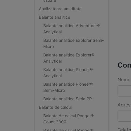
usoare
Analizatoare umiditate
Balante analitice
Balante analitice Adventurer®
Analytical
Balante analitice Explorer Semi-
Micro
Balante analitice Explorer®
Analytical
Con
Balante analitice Pioneer®
Analytical
Nume 
Balante analitice Pioneer®
Semi-Micro
Balante analitice Seria PR
Adres
Balante de calcul
Balante de calcul Ranger®
Count 3000
Telef
Balante de calcul Ranger®