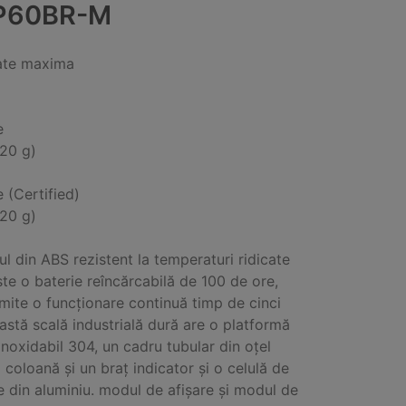
P60BR-M
ate maxima
e
(20 g)
e (Certified)
(20 g)
ul din ABS rezistent la temperaturi ridicate
te o baterie reîncărcabilă de 100 de ore,
mite o funcționare continuă timp de cinci
eastă scală industrială dură are o platformă
 inoxidabil 304, un cadru tubular din oțel
o coloană și un braț indicator și o celulă de
e din aluminiu. modul de afișare și modul de