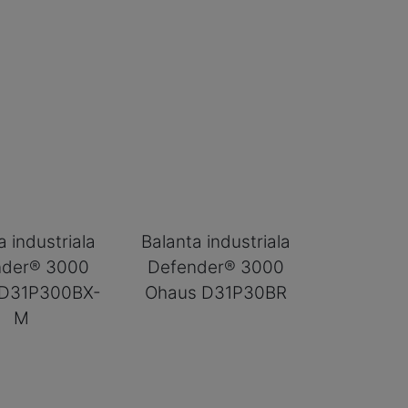
a industriala
Balanta industriala
nder® 3000
Defender® 3000
 D31P300BX-
Ohaus D31P30BR
M