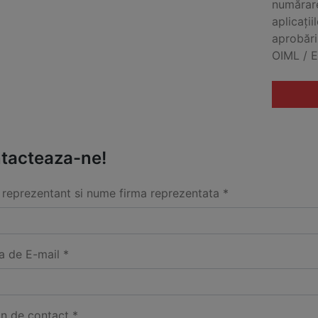
numărare
aplicații
aprobăr
OIML / E
tacteaza-ne!
reprezentant si nume firma reprezentata *
a de E-mail *
on de contact *