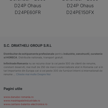
D24P Ohaus
D24P Ohaus
D24PE60FR
D24PE150FX
S.C. DRIATHELI GROUP S.R.L
Distribuitor de echipamente profesionale
pentru
industrie, constructii, curatenie
si HORECA
. Distributie nationala, transport gratuit.
Infinitrade Romania
nu se rezuma doar la cei peste 500 de clienti de renume,
constant deserviti, mai mult de 250 de marci comercializate atat in Romania cat si in
tari importante din Europa cat si cei peste 300 de furnizori interni si internationali de
renume …
Citeste mai multe Despre Noi
Pagini utile
www.danube-romania.ro
www.masinispalatindustriale.ro
www.cantare-balante-electronice.ro