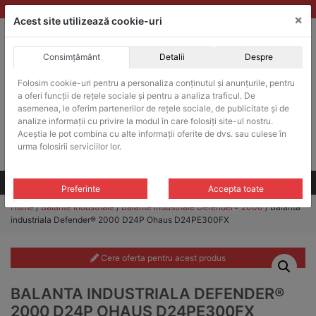
Skip
vanzari@balante-ohaus.ro
|
Infinitrade Romania
×
to
Acest site utilizează cookie-uri
content
Consimțământ
Detalii
Despre
ACHIZITII PUBLICE
Folosim cookie-uri pentru a personaliza conținutul și anunțurile, pentru
Produsele pot fi achizitionate si in sistemul SEAP / SICAP
a oferi funcții de rețele sociale și pentru a analiza traficul. De
Products
asemenea, le oferim partenerilor de rețele sociale, de publicitate și de
search
CAUTARE
analize informații cu privire la modul în care folosiți site-ul nostru.
Aceștia le pot combina cu alte informații oferite de dvs. sau culese în
urma folosirii serviciilor lor.
Cere-ne oferta!
Toate produsele
CONTACT
Preferinte
Accepta toate
Home
/
Balante industriale
/
Balante industriale Defender® 2000
/ Balanta
industriala Defender® 2000 D24P Ohaus D24PE300FX
Cere oferta pentru acest produs
BALANTA INDUSTRIALA DEFENDER®
2000 D24P OHAUS D24PE300FX