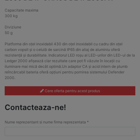
Capacitate maxima
300 kg
Diviziune
50 g
Platforma din oțel inoxidabil 430 din oțel inoxidabil cu cadru din oțel
carbon vopsit și o celulă de sarcină IP65 din aliaj de aluminiu oferă
rezistență și durabilitate. Indicatorul LED roșu al LED-urilor din LED-ul de la
Ledger 2000 afișează clar rezultate care pot fi văzute în locații cu
iluminare mai mică decât optimă.Un adaptor CA și acid intern de plumb
reîncărcabil bateria oferă opțiuni pentru pornirea sistemului Defender
2000.
Cere oferta pentru acest produs
Contacteaza-ne!
Nume reprezentant si nume firma reprezentata *