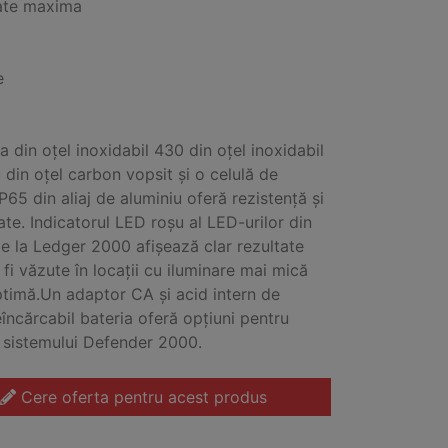
ate maxima
e
a din oțel inoxidabil 430 din oțel inoxidabil
 din oțel carbon vopsit și o celulă de
P65 din aliaj de aluminiu oferă rezistență și
tate. Indicatorul LED roșu al LED-urilor din
e la Ledger 2000 afișează clar rezultate
 fi văzute în locații cu iluminare mai mică
timă.Un adaptor CA și acid intern de
încărcabil bateria oferă opțiuni pentru
 sistemului Defender 2000.
Cere oferta pentru acest produs