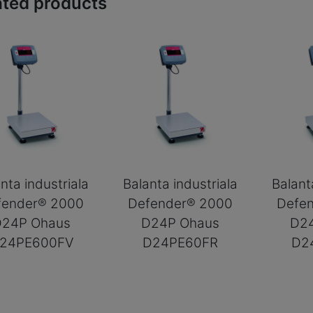
ated products
nta industriala
Balanta industriala
Balant
fender® 2000
Defender® 2000
Defe
D24P Ohaus
D24P Ohaus
D2
24PE600FV
D24PE60FR
D2