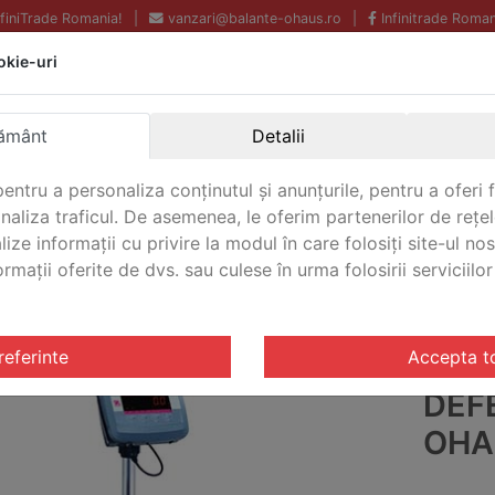
InfiniTrade Romania!
|
vanzari@balante-ohaus.ro
|
Infinitrade Roman
okie-uri
Echipamente profesionale
Livrare rapida.
pentru laborator.
Oriunde in Romania.
Garantie Internationala.
ământ
Detalii
entru a personaliza conținutul și anunțurile, pentru a oferi f
analiza traficul. De asemenea, le oferim partenerilor de rețel
CONTACT
lize informații cu privire la modul în care folosiți site-ul no
mații oferite de dvs. sau culese în urma folosirii serviciilor 
riale Defender® 2000
/ Balanta industriala Defender® 20
referinte
Accepta t
BAL
DEF
OHA