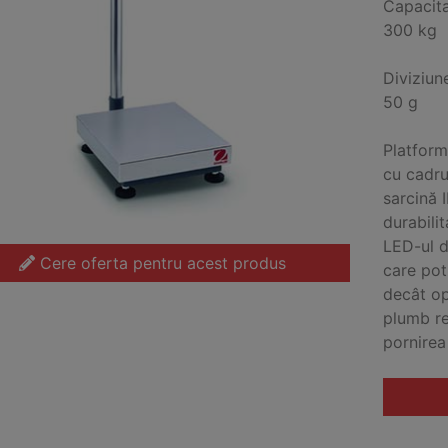
Capacit
300 kg
Diviziun
50 g
Platform
cu cadru
sarcină I
durabili
LED-ul d
Cere oferta pentru acest produs
care pot
decât op
plumb re
pornirea