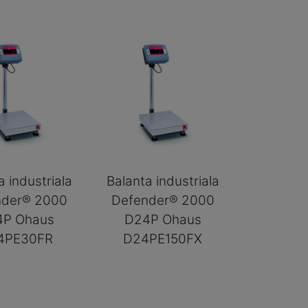
a industriala
Balanta industriala
nder® 2000
Defender® 2000
4P Ohaus
D24P Ohaus
4PE30FR
D24PE150FX