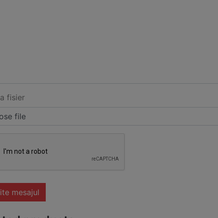
a fisier
se file
ite mesajul