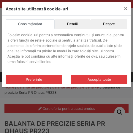
Skip
vanzari@balante-ohaus.ro
|
Infinitrade Romania
×
to
Acest site utilizează cookie-uri
content
Consimțământ
Detalii
Despre
ACHIZITII PUBLICE
Folosim cookie-uri pentru a personaliza conținutul și anunțurile, pentru
Produsele pot fi achizitionate si in sistemul SEAP / SICAP
a oferi funcții de rețele sociale și pentru a analiza traficul. De
Products
asemenea, le oferim partenerilor de rețele sociale, de publicitate și de
search
CAUTARE
analize informații cu privire la modul în care folosiți site-ul nostru.
Aceștia le pot combina cu alte informații oferite de dvs. sau culese în
urma folosirii serviciilor lor.
Cere-ne oferta!
Toate produsele
CONTACT
Preferinte
Accepta toate
Home
/
Balante de precizie
/
Balante de precizie Seria PR
/ Balanta de
precizie Seria PR Ohaus PR223
Cere oferta pentru acest produs
BALANTA DE PRECIZIE SERIA PR
OHAUS PR223