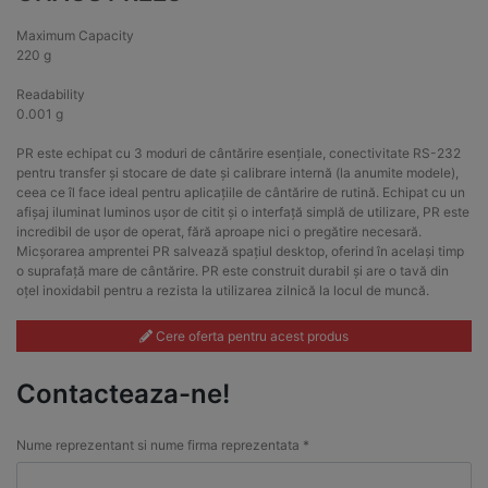
Maximum Capacity
220 g
Readability
0.001 g
PR este echipat cu 3 moduri de cântărire esențiale, conectivitate RS-232
pentru transfer și stocare de date și calibrare internă (la anumite modele),
ceea ce îl face ideal pentru aplicațiile de cântărire de rutină. Echipat cu un
afișaj iluminat luminos ușor de citit și o interfață simplă de utilizare, PR este
incredibil de ușor de operat, fără aproape nici o pregătire necesară.
Micșorarea amprentei PR salvează spațiul desktop, oferind în același timp
o suprafață mare de cântărire. PR este construit durabil și are o tavă din
oțel inoxidabil pentru a rezista la utilizarea zilnică la locul de muncă.
Cere oferta pentru acest produs
Contacteaza-ne!
Nume reprezentant si nume firma reprezentata *