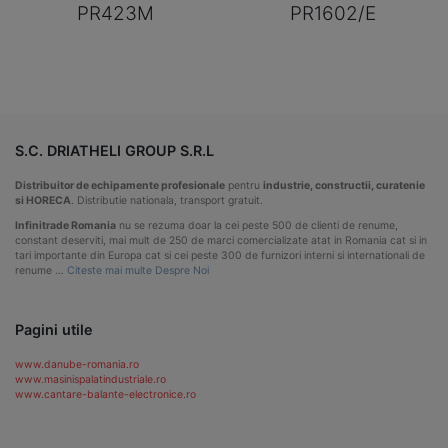
PR423M
PR1602/E
S.C. DRIATHELI GROUP S.R.L
Distribuitor de echipamente profesionale
pentru
industrie, constructii, curatenie
si HORECA
. Distributie nationala, transport gratuit.
Infinitrade Romania
nu se rezuma doar la cei peste 500 de clienti de renume,
constant deserviti, mai mult de 250 de marci comercializate atat in Romania cat si in
tari importante din Europa cat si cei peste 300 de furnizori interni si internationali de
renume …
Citeste mai multe Despre Noi
Pagini utile
www.danube-romania.ro
www.masinispalatindustriale.ro
www.cantare-balante-electronice.ro