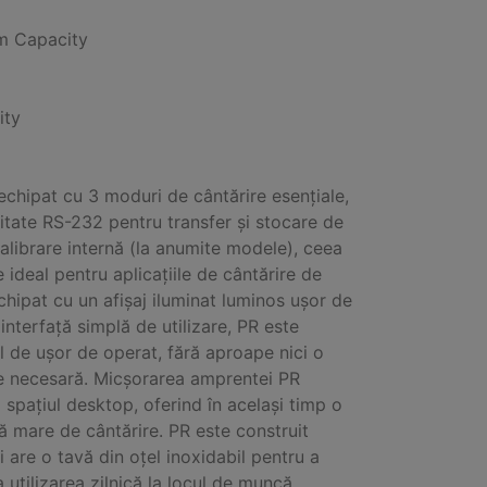
 Capacity
ity
echipat cu 3 moduri de cântărire esențiale,
itate RS-232 pentru transfer și stocare de
calibrare internă (la anumite modele), ceea
e ideal pentru aplicațiile de cântărire de
Echipat cu un afișaj iluminat luminos ușor de
o interfață simplă de utilizare, PR este
il de ușor de operat, fără aproape nici o
e necesară. Micșorarea amprentei PR
 spațiul desktop, oferind în același timp o
ă mare de cântărire. PR este construit
i are o tavă din oțel inoxidabil pentru a
a utilizarea zilnică la locul de muncă.