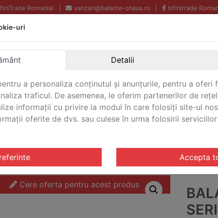
InfiniTrade Romania!
|
vanzari@balante-ohaus.ro
|
Infinitrade Roman
okie-uri
Echipamente profesionale
Livrare rapida.
pentru laborator.
Oriunde in Romania.
ământ
Detalii
Garantie Internationala.
entru a personaliza conținutul și anunțurile, pentru a oferi f
analiza traficul. De asemenea, le oferim partenerilor de rețel
lize informații cu privire la modul în care folosiți site-ul no
mații oferite de dvs. sau culese în urma folosirii serviciilor 
CONTACT
cizie Seria PR
/ Balanta de precizie Seria PR Ohaus PR523/
referinte
Accepta t
Cere oferta pentru acest produs
BAL
SER