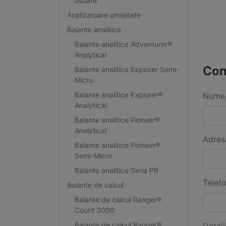
usoare
Analizatoare umiditate
Balante analitice
Balante analitice Adventurer®
Analytical
Con
Balante analitice Explorer Semi-
Micro
Balante analitice Explorer®
Nume 
Analytical
Balante analitice Pioneer®
Analytical
Adres
Balante analitice Pioneer®
Semi-Micro
Balante analitice Seria PR
Telef
Balante de calcul
Balante de calcul Ranger®
Count 3000
Balante de calcul Ranger®