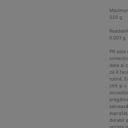
Maximum
520 g
Readabil
0.001 g
PR este 
conectiv
date și 
ce îl fac
rutină. 
citit și 
incredib
pregătir
salvează
suprafaț
durabil ș
rezista l