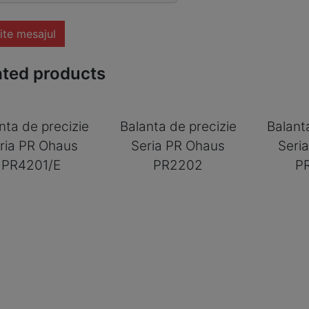
ite mesajul
ated products
nta de precizie
Balanta de precizie
Balant
ria PR Ohaus
Seria PR Ohaus
Seri
PR4201/E
PR2202
P