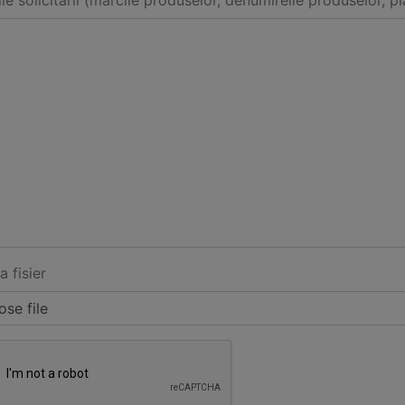
ile solicitarii (marcile produselor, denumireile produselor, pl
a fisier
se file