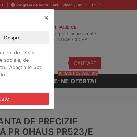
ia
|
Program de lucru:
Luni - Vineri / 08:00 - 17:30
×
ACHIZITII PUBLICE
Produsele pot fi achizitionate si
Despre
in sistemul SEAP / SICAP
uncții de rețele
e sociale, de
CAUTARE
stru. Aceștia le pot
AI GASIT CE CAUTAI?
lor.
CERE-NE OFERTA!
E
oate
ANTA DE PRECIZIE
IA PR OHAUS PR523/E