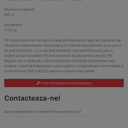
Maximum Capacity
320 g
Readability
0.001 g
PX oferă o precizie ridicată și o repetabilitate pentru aplicații esențiale de
cântărire în laboratoare, industriale și în instituții educaționale, la un punct
de preț economic. Cu o carcasă inferioară, carcasă inferioară, panou
subțire și oțel inoxidabil, PX este construit durabil pentru versatil, PX
dispune de un afișaj de a doua linie pentru informații suplimentare sau
ghidare, o bară de îndepărtare statică pentru o împământare convenabilă și
conectivitate USB și RS232 pentru o comunicare ușoară.
Cere oferta pentru acest produs
Contacteaza-ne!
Nume reprezentant si nume firma reprezentata *