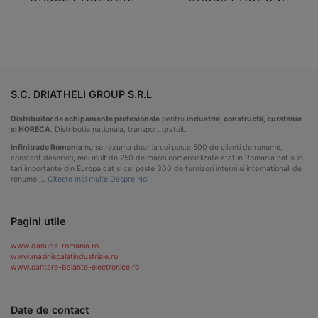
S.C. DRIATHELI GROUP S.R.L
Distribuitor de echipamente profesionale
pentru
industrie, constructii, curatenie
si HORECA
. Distributie nationala, transport gratuit.
Infinitrade Romania
nu se rezuma doar la cei peste 500 de clienti de renume,
constant deserviti, mai mult de 250 de marci comercializate atat in Romania cat si in
tari importante din Europa cat si cei peste 300 de furnizori interni si internationali de
renume …
Citeste mai multe Despre Noi
Pagini utile
www.danube-romania.ro
www.masinispalatindustriale.ro
www.cantare-balante-electronice.ro
Date de contact