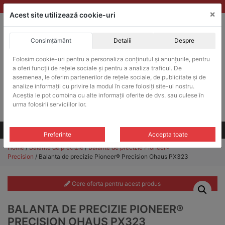
Skip
vanzari@balante-ohaus.ro
|
Infinitrade Romania
×
to
Acest site utilizează cookie-uri
content
Consimțământ
Detalii
Despre
ACHIZITII PUBLICE
Folosim cookie-uri pentru a personaliza conținutul și anunțurile, pentru
Produsele pot fi achizitionate si in sistemul SEAP / SICAP
a oferi funcții de rețele sociale și pentru a analiza traficul. De
Products
asemenea, le oferim partenerilor de rețele sociale, de publicitate și de
search
CAUTARE
analize informații cu privire la modul în care folosiți site-ul nostru.
Aceștia le pot combina cu alte informații oferite de dvs. sau culese în
urma folosirii serviciilor lor.
Cere-ne oferta!
Toate produsele
CONTACT
Preferinte
Accepta toate
Home
/
Balante de precizie
/
Balante de precizie Pioneer®
Precision
/ Balanta de precizie Pioneer® Precision Ohaus PX323
Cere oferta pentru acest produs
BALANTA DE PRECIZIE PIONEER®
PRECISION OHAUS PX323