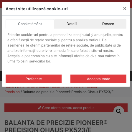
Skip
vanzari@balante-ohaus.ro
|
Infinitrade Romania
×
to
Acest site utilizează cookie-uri
content
Consimțământ
Detalii
Despre
ACHIZITII PUBLICE
Folosim cookie-uri pentru a personaliza conținutul și anunțurile, pentru
Produsele pot fi achizitionate si in sistemul SEAP / SICAP
a oferi funcții de rețele sociale și pentru a analiza traficul. De
Products
asemenea, le oferim partenerilor de rețele sociale, de publicitate și de
search
CAUTARE
analize informații cu privire la modul în care folosiți site-ul nostru.
Aceștia le pot combina cu alte informații oferite de dvs. sau culese în
urma folosirii serviciilor lor.
Cere-ne oferta!
Toate produsele
CONTACT
Preferinte
Accepta toate
Home
/
Balante de precizie
/
Balante de precizie Pioneer®
Precision
/ Balanta de precizie Pioneer® Precision Ohaus PX523/E
Cere oferta pentru acest produs
BALANTA DE PRECIZIE PIONEER®
PRECISION OHAUS PX523/E