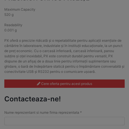
Maximum Capacity
520 g
Readability
0.001 g
PX oferă o precizie ridicată și o repetabilitate pentru aplicații esențiale de
cântărire în laboratoare, industriale și în instituții educaționale, la un punct
de preț economic. Cu o carcasă inferioară, carcasă inferioară, panou
subțire și oțel inoxidabil, PX este construit durabil pentru versatil, PX
dispune de un afișaj de a doua linie pentru informații suplimentare sau
ghidare, o bară de îndepărtare statică pentru o împământare convenabilă și
conectivitate USB și RS232 pentru o comunicare ușoară.
Cere oferta pentru acest produs
Contacteaza-ne!
Nume reprezentant si nume firma reprezentata *