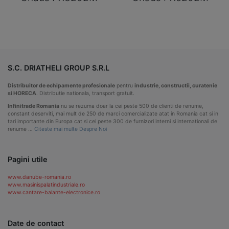
S.C. DRIATHELI GROUP S.R.L
Distribuitor de echipamente profesionale
pentru
industrie, constructii, curatenie
si HORECA
. Distributie nationala, transport gratuit.
Infinitrade Romania
nu se rezuma doar la cei peste 500 de clienti de renume,
constant deserviti, mai mult de 250 de marci comercializate atat in Romania cat si in
tari importante din Europa cat si cei peste 300 de furnizori interni si internationali de
renume …
Citeste mai multe Despre Noi
Pagini utile
www.danube-romania.ro
www.masinispalatindustriale.ro
www.cantare-balante-electronice.ro
Date de contact