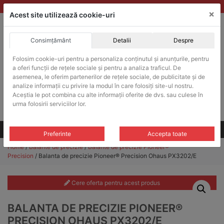
Skip
vanzari@balante-ohaus.ro
|
Infinitrade Romania
×
to
Acest site utilizează cookie-uri
content
Consimțământ
Detalii
Despre
ACHIZITII PUBLICE
Folosim cookie-uri pentru a personaliza conținutul și anunțurile, pentru
Produsele pot fi achizitionate si in sistemul SEAP / SICAP
a oferi funcții de rețele sociale și pentru a analiza traficul. De
Products
asemenea, le oferim partenerilor de rețele sociale, de publicitate și de
search
CAUTARE
analize informații cu privire la modul în care folosiți site-ul nostru.
Aceștia le pot combina cu alte informații oferite de dvs. sau culese în
urma folosirii serviciilor lor.
Cere-ne oferta!
Toate produsele
CONTACT
Preferinte
Accepta toate
Home
/
Balante de precizie
/
Balante de precizie Pioneer®
Precision
/ Balanta de precizie Pioneer® Precision Ohaus PX3202/E
Cere oferta pentru acest produs
BALANTA DE PRECIZIE PIONEER®
PRECISION OHAUS PX3202/E