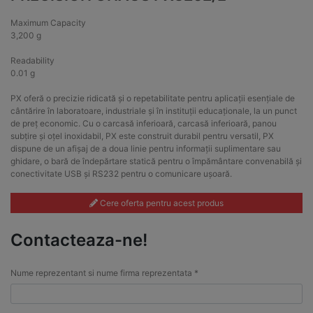
Maximum Capacity
3,200 g
Readability
0.01 g
PX oferă o precizie ridicată și o repetabilitate pentru aplicații esențiale de
cântărire în laboratoare, industriale și în instituții educaționale, la un punct
de preț economic. Cu o carcasă inferioară, carcasă inferioară, panou
subțire și oțel inoxidabil, PX este construit durabil pentru versatil, PX
dispune de un afișaj de a doua linie pentru informații suplimentare sau
ghidare, o bară de îndepărtare statică pentru o împământare convenabilă și
conectivitate USB și RS232 pentru o comunicare ușoară.
Cere oferta pentru acest produs
Contacteaza-ne!
Nume reprezentant si nume firma reprezentata *