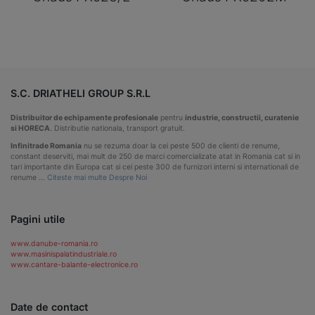
S.C. DRIATHELI GROUP S.R.L
Distribuitor de echipamente profesionale
pentru
industrie, constructii, curatenie
si HORECA
. Distributie nationala, transport gratuit.
Infinitrade Romania
nu se rezuma doar la cei peste 500 de clienti de renume,
constant deserviti, mai mult de 250 de marci comercializate atat in Romania cat si in
tari importante din Europa cat si cei peste 300 de furnizori interni si internationali de
renume …
Citeste mai multe Despre Noi
Pagini utile
www.danube-romania.ro
www.masinispalatindustriale.ro
www.cantare-balante-electronice.ro
Date de contact