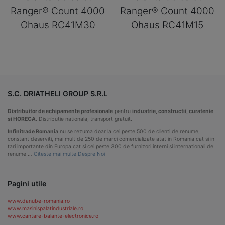
Ranger® Count 4000
Ranger® Count 4000
Ohaus RC41M30
Ohaus RC41M15
S.C. DRIATHELI GROUP S.R.L
Distribuitor de echipamente profesionale
pentru
industrie, constructii, curatenie
si HORECA
. Distributie nationala, transport gratuit.
Infinitrade Romania
nu se rezuma doar la cei peste 500 de clienti de renume,
constant deserviti, mai mult de 250 de marci comercializate atat in Romania cat si in
tari importante din Europa cat si cei peste 300 de furnizori interni si internationali de
renume …
Citeste mai multe Despre Noi
Pagini utile
www.danube-romania.ro
www.masinispalatindustriale.ro
www.cantare-balante-electronice.ro