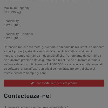
Maximum Capacity
60 lb (30 kg)
Readability
0.02 lb (10 g)
Readability (Certified)
0.02 lb (10 g)
Carcasele robuste din metal și picioarele din cauciuc rezistent la alunecare
asigură protecția, stabilitatea și durata lungă de viață a produsului
necesare pentru cântărirea industrială dificilă. Performanța de cântărire și
de numărare precise este asigurată cu o rezoluție de numărare internă și
software de auto-optimizare de 1: 1.500.000, care reduce erorile. -operați
cu software-ul SmarText ™, un afișaj de numărătoare central situat și
tastele dedicate Sample și Tare.
Cere oferta pentru acest produs
Contacteaza-ne!
Nume reprezentant si nume firma reprezentata *