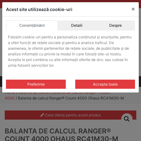
Skip
vanzari@balante-ohaus.ro
|
Infinitrade Romania
×
to
Acest site utilizează cookie-uri
content
Consimțământ
Detalii
Despre
ACHIZITII PUBLICE
Folosim cookie-uri pentru a personaliza conținutul și anunțurile, pentru
Produsele pot fi achizitionate si in sistemul SEAP / SICAP
a oferi funcții de rețele sociale și pentru a analiza traficul. De
Products
asemenea, le oferim partenerilor de rețele sociale, de publicitate și de
search
CAUTARE
analize informații cu privire la modul în care folosiți site-ul nostru.
Aceștia le pot combina cu alte informații oferite de dvs. sau culese în
urma folosirii serviciilor lor.
Cere-ne oferta!
Toate produsele
CONTACT
Preferinte
Accepta toate
Home
/
Balante de calcul
/
Balante de calcul Ranger® Count
4000
/ Balanta de calcul Ranger® Count 4000 Ohaus RC41M30-M
Cere oferta pentru acest produs
BALANTA DE CALCUL RANGER®
COUNT 4000 OHAUS RC41M30-M