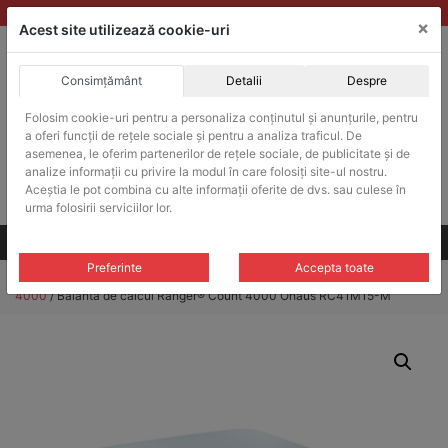
Skip
vanzari@balante-ohaus.ro
|
Infinitrade Romania
×
to
Acest site utilizează cookie-uri
content
Consimțământ
Detalii
Despre
ACHIZITII PUBLICE
Produsele pot fi achizitionate si in sistemul SEAP / SICAP
Folosim cookie-uri pentru a personaliza conținutul și anunțurile, pentru
a oferi funcții de rețele sociale și pentru a analiza traficul. De
Products
search
CAUTARE
asemenea, le oferim partenerilor de rețele sociale, de publicitate și de
analize informații cu privire la modul în care folosiți site-ul nostru.
Aceștia le pot combina cu alte informații oferite de dvs. sau culese în
Cere-ne oferta!
urma folosirii serviciilor lor.
Toate produsele
CONTACT
Preferinte
Accepta toate
Home
/
Balante de calcul
/
Balante de calcul Ranger® Count
4000
/ Balanta de calcul Ranger® Count 4000 Ohaus RC41M15-M