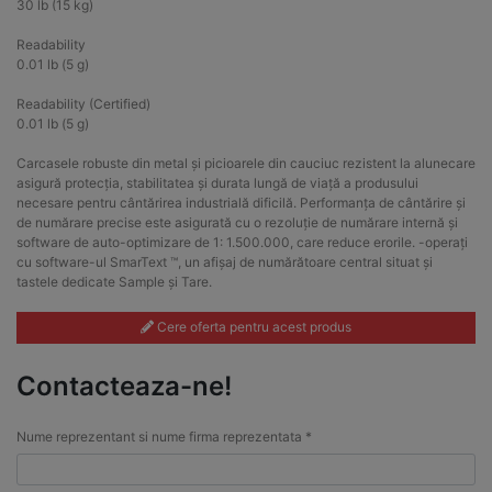
30 lb (15 kg)
Readability
0.01 lb (5 g)
Readability (Certified)
0.01 lb (5 g)
Carcasele robuste din metal și picioarele din cauciuc rezistent la alunecare
asigură protecția, stabilitatea și durata lungă de viață a produsului
necesare pentru cântărirea industrială dificilă. Performanța de cântărire și
de numărare precise este asigurată cu o rezoluție de numărare internă și
software de auto-optimizare de 1: 1.500.000, care reduce erorile. -operați
cu software-ul SmarText ™, un afișaj de numărătoare central situat și
tastele dedicate Sample și Tare.
Cere oferta pentru acest produs
Contacteaza-ne!
Nume reprezentant si nume firma reprezentata *