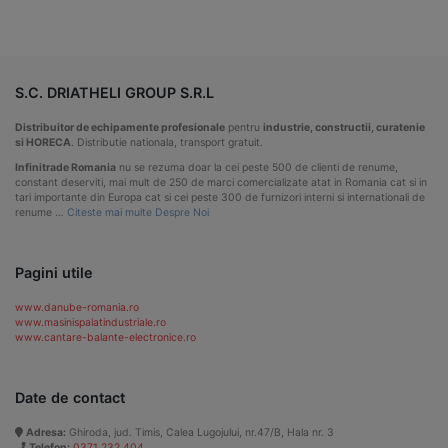
S.C. DRIATHELI GROUP S.R.L
Distribuitor de echipamente profesionale
pentru
industrie, constructii, curatenie
si HORECA
. Distributie nationala, transport gratuit.
Infinitrade Romania
nu se rezuma doar la cei peste 500 de clienti de renume,
constant deserviti, mai mult de 250 de marci comercializate atat in Romania cat si in
tari importante din Europa cat si cei peste 300 de furnizori interni si internationali de
renume …
Citeste mai multe Despre Noi
Pagini utile
www.danube-romania.ro
www.masinispalatindustriale.ro
www.cantare-balante-electronice.ro
Date de contact
Adresa:
Ghiroda, jud. Timis, Calea Lugojului, nr.47/B, Hala nr. 3
Telefon:
0371 232 404