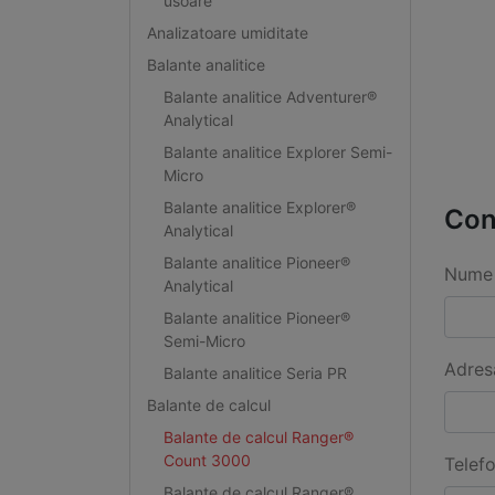
usoare
Analizatoare umiditate
Balante analitice
Balante analitice Adventurer®
Analytical
Balante analitice Explorer Semi-
Micro
Balante analitice Explorer®
Con
Analytical
Balante analitice Pioneer®
Nume 
Analytical
Balante analitice Pioneer®
Semi-Micro
Adres
Balante analitice Seria PR
Balante de calcul
Balante de calcul Ranger®
Count 3000
Telef
Balante de calcul Ranger®