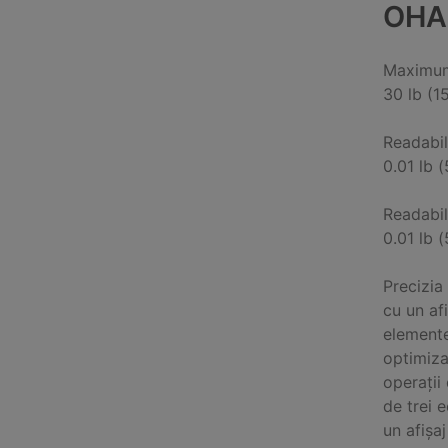
OHA
Maximum
30 lb (1
Readabil
0.01 lb (
Readabil
0.01 lb (
Precizia
cu un afi
elemente
optimiza
operații
de trei 
un afișa