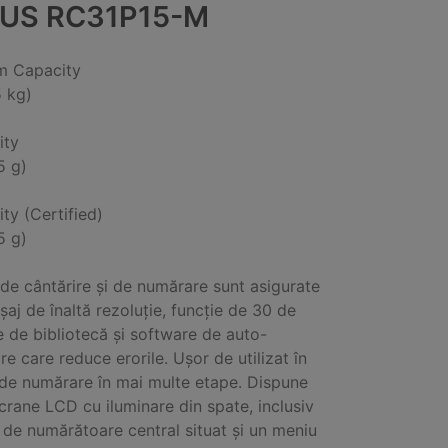
US RC31P15-M
 Capacity
5 kg)
ity
5 g)
ity (Certified)
5 g)
 de cântărire și de numărare sunt asigurate
șaj de înaltă rezoluție, funcție de 30 de
 de bibliotecă și software de auto-
re care reduce erorile. Ușor de utilizat în
 de numărare în mai multe etape. Dispune
ecrane LCD cu iluminare din spate, inclusiv
j de numărătoare central situat și un meniu