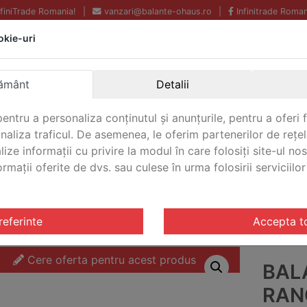
InfiniTrade Romania!
|
vanzari@balante-ohaus.ro
|
Infinitrade Roman
okie-uri
Echipamente profesionale
Livrare rapida.
pentru laborator.
Oriunde in Romania.
ământ
Detalii
Garantie Internationala.
entru a personaliza conținutul și anunțurile, pentru a oferi f
analiza traficul. De asemenea, le oferim partenerilor de rețel
lize informații cu privire la modul în care folosiți site-ul no
mații oferite de dvs. sau culese în urma folosirii serviciilor 
CONTACT
ul Ranger® Count 3000
/ Balanta de calcul Ranger® Count
referinte
Accepta t
Cere oferta pentru acest produs
BAL
RAN