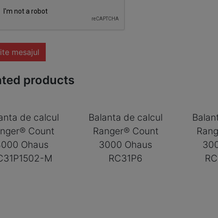
ite mesajul
ated products
anta de calcul
Balanta de calcul
Balan
nger® Count
Ranger® Count
Rang
3000 Ohaus
3000 Ohaus
30
C31P1502-M
RC31P6
RC