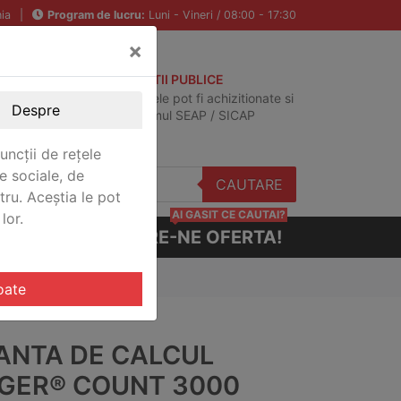
ia
|
Program de lucru:
Luni - Vineri / 08:00 - 17:30
×
ACHIZITII PUBLICE
Produsele pot fi achizitionate si
Despre
in sistemul SEAP / SICAP
uncții de rețele
e sociale, de
CAUTARE
stru. Aceștia le pot
AI GASIT CE CAUTAI?
lor.
CERE-NE OFERTA!
 3000 Ohaus RC31P15-M
oate
ANTA DE CALCUL
GER® COUNT 3000