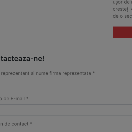
ușor de 
creșteți 
de o se
tacteaza-ne!
reprezentant si nume firma reprezentata *
a de E-mail *
on de contact *