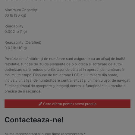
Maximum Capacity
60 lb (30 kg)
Readability
0.002 lb (1 g)
Readability (Certified)
0.02 lb (10 g)
Precizia de cântărire și de numărare sunt asigurate cu un afișaj de înaltă
rezoluție, funcție de 30 de elemente de bibliotecă și software de auto-
optimizare care reduce erorile. Ușor de utilizat în operații de numărare în
mai multe etape. Dispune de trei ecrane LCD cu iluminare din spate,
inclusiv un afișaj de numărătoare central situat și un meniu ușor de navigat.
Eliminați timpul de așteptare și creșteți controlul funcționării cu rezultate
precise de o secundă.
Cere oferta pentru acest produs
Contacteaza-ne!
Nume reprezentant si nume firma reprezentata *