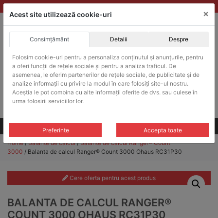
Skip
vanzari@balante-ohaus.ro
|
Infinitrade Romania
×
to
Acest site utilizează cookie-uri
content
Consimțământ
Detalii
Despre
ACHIZITII PUBLICE
Folosim cookie-uri pentru a personaliza conținutul și anunțurile, pentru
Produsele pot fi achizitionate si in sistemul SEAP / SICAP
a oferi funcții de rețele sociale și pentru a analiza traficul. De
Products
asemenea, le oferim partenerilor de rețele sociale, de publicitate și de
search
CAUTARE
analize informații cu privire la modul în care folosiți site-ul nostru.
Aceștia le pot combina cu alte informații oferite de dvs. sau culese în
urma folosirii serviciilor lor.
Cere-ne oferta!
Toate produsele
CONTACT
Preferinte
Accepta toate
Home
/
Balante de calcul
/
Balante de calcul Ranger® Count
3000
/ Balanta de calcul Ranger® Count 3000 Ohaus RC31P30
Cere oferta pentru acest produs
BALANTA DE CALCUL RANGER®
COUNT 3000 OHAUS RC31P30