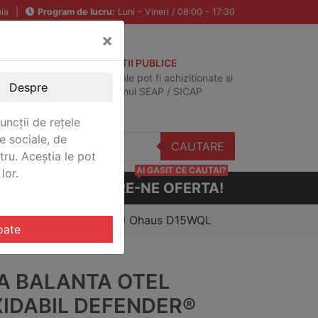
ia
|
Program de lucru:
Luni - Vineri / 08:00 - 17:30
×
ACHIZITII PUBLICE
Produsele pot fi achizitionate si
Despre
in sistemul SEAP / SICAP
uncții de rețele
e sociale, de
CAUTARE
stru. Aceștia le pot
AI GASIT CE CAUTAI?
lor.
CERE-NE OFERTA!
noxidabil Defender® 5000 Ohaus D15WQL
oate
A BALANTA OTEL
XIDABIL DEFENDER®