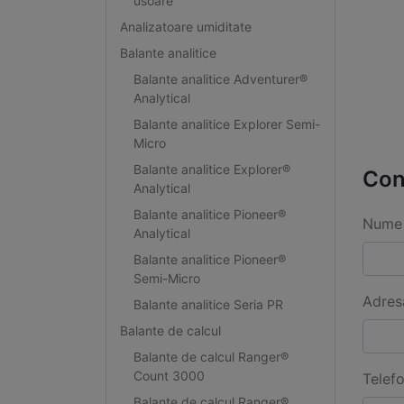
usoare
Analizatoare umiditate
Balante analitice
Balante analitice Adventurer®
Analytical
Balante analitice Explorer Semi-
Micro
Balante analitice Explorer®
Con
Analytical
Balante analitice Pioneer®
Nume 
Analytical
Balante analitice Pioneer®
Semi-Micro
Adres
Balante analitice Seria PR
Balante de calcul
Balante de calcul Ranger®
Count 3000
Telef
Balante de calcul Ranger®