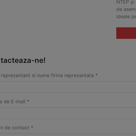
NTEP și
de aseme
ideale p
tacteaza-ne!
reprezentant si nume firma reprezentata *
a de E-mail *
on de contact *