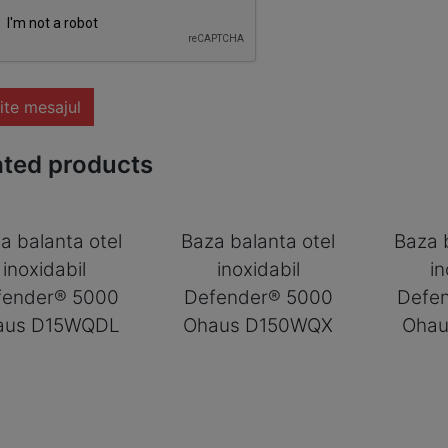
ite mesajul
ated products
a balanta otel
Baza balanta otel
Baza 
inoxidabil
inoxidabil
in
fender® 5000
Defender® 5000
Defe
aus D15WQDL
Ohaus D150WQX
Oha