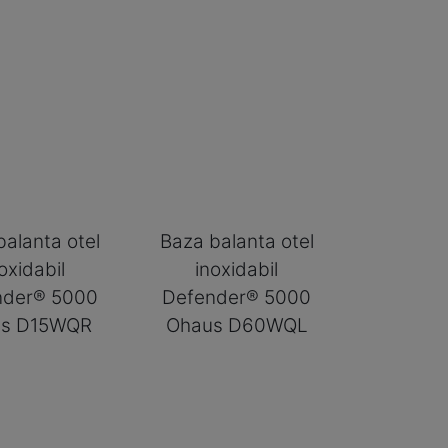
balanta otel
Baza balanta otel
oxidabil
inoxidabil
nder® 5000
Defender® 5000
us D15WQR
Ohaus D60WQL