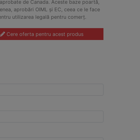
 aprobate de Canada. Aceste baze poartă,
nea, aprobări OIML și EC, ceea ce le face
entru utilizarea legală pentru comerț.
Cere oferta pentru acest produs