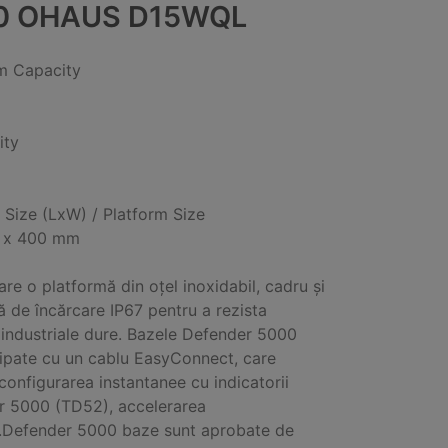
0 OHAUS D15WQL
 Capacity
ity
 Size (LxW) / Platform Size
 x 400 mm
are o platformă din oțel inoxidabil, cadru și
 de încărcare IP67 pentru a rezista
 industriale dure. Bazele Defender 5000
ipate cu un cablu EasyConnect, care
configurarea instantanee cu indicatorii
r 5000 (TD52), accelerarea
ii.Defender 5000 baze sunt aprobate de