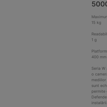
500
Maximum
15 kg
Readabil
1 g
Platform
400 mm
Seria W 
o cameră
mediilor
sunt ech
permite 
Defende
instalăr