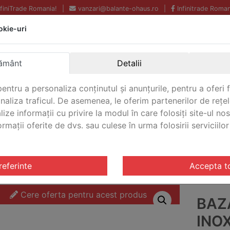
InfiniTrade Romania!
|
vanzari@balante-ohaus.ro
|
Infinitrade Roman
okie-uri
Echipamente profesionale
Livrare rapida.
pentru laborator.
Oriunde in Romania.
ământ
Detalii
Garantie Internationala.
entru a personaliza conținutul și anunțurile, pentru a oferi f
analiza traficul. De asemenea, le oferim partenerilor de rețel
lize informații cu privire la modul în care folosiți site-ul no
mații oferite de dvs. sau culese în urma folosirii serviciilor 
CONTACT
nte otel inoxidabil Defender® 5000
/ Baza balanta otel i
referinte
Accepta t
Cere oferta pentru acest produs
BAZ
INO