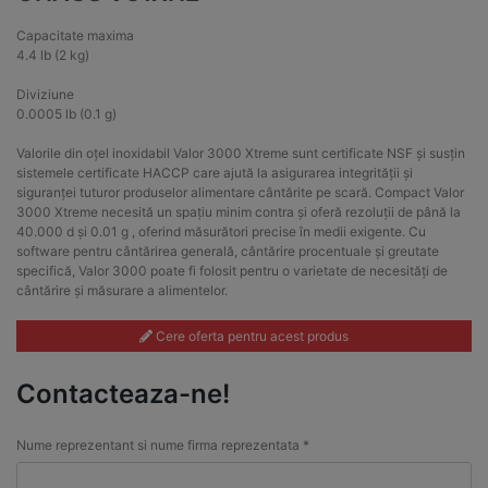
Capacitate maxima
4.4 lb (2 kg)
Diviziune
0.0005 lb (0.1 g)
Valorile din oțel inoxidabil Valor 3000 Xtreme sunt certificate NSF și susțin
sistemele certificate HACCP care ajută la asigurarea integrității și
siguranței tuturor produselor alimentare cântărite pe scară. Compact Valor
3000 Xtreme necesită un spațiu minim contra și oferă rezoluții de până la
40.000 d și 0.01 g , oferind măsurători precise în medii exigente. Cu
software pentru cântărirea generală, cântărire procentuale și greutate
specifică, Valor 3000 poate fi folosit pentru o varietate de necesități de
cântărire și măsurare a alimentelor.
Cere oferta pentru acest produs
Contacteaza-ne!
Nume reprezentant si nume firma reprezentata *