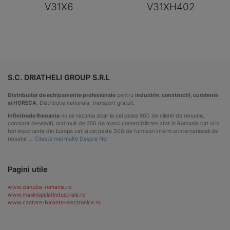
V31X6
V31XH402
S.C. DRIATHELI GROUP S.R.L
Distribuitor de echipamente profesionale
pentru
industrie, constructii, curatenie
si HORECA
. Distributie nationala, transport gratuit.
Infinitrade Romania
nu se rezuma doar la cei peste 500 de clienti de renume,
constant deserviti, mai mult de 250 de marci comercializate atat in Romania cat si in
tari importante din Europa cat si cei peste 300 de furnizori interni si internationali de
renume …
Citeste mai multe Despre Noi
Pagini utile
www.danube-romania.ro
www.masinispalatindustriale.ro
www.cantare-balante-electronice.ro