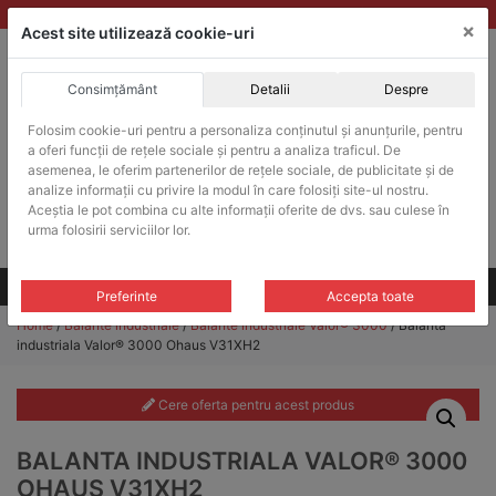
Skip
vanzari@balante-ohaus.ro
|
Infinitrade Romania
×
to
Acest site utilizează cookie-uri
content
Consimțământ
Detalii
Despre
ACHIZITII PUBLICE
Folosim cookie-uri pentru a personaliza conținutul și anunțurile, pentru
Produsele pot fi achizitionate si in sistemul SEAP / SICAP
a oferi funcții de rețele sociale și pentru a analiza traficul. De
Products
asemenea, le oferim partenerilor de rețele sociale, de publicitate și de
search
CAUTARE
analize informații cu privire la modul în care folosiți site-ul nostru.
Aceștia le pot combina cu alte informații oferite de dvs. sau culese în
urma folosirii serviciilor lor.
Cere-ne oferta!
Toate produsele
CONTACT
Preferinte
Accepta toate
Home
/
Balante industriale
/
Balante industriale Valor® 3000
/ Balanta
industriala Valor® 3000 Ohaus V31XH2
Cere oferta pentru acest produs
BALANTA INDUSTRIALA VALOR® 3000
OHAUS V31XH2