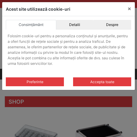
Skip
vanzari@balante-ohaus.ro
|
Infinitrade Romania
×
to
Acest site utilizează cookie-uri
content
Consimțământ
Detalii
Despre
ACHIZITII PUBLICE
Produsele pot fi achizitionate si in sistemul SEAP / SICAP
Folosim cookie-uri pentru a personaliza conținutul și anunțurile, pentru
a oferi funcții de rețele sociale și pentru a analiza traficul. De
Products
search
CAUTARE
asemenea, le oferim partenerilor de rețele sociale, de publicitate și de
analize informații cu privire la modul în care folosiți site-ul nostru.
Aceștia le pot combina cu alte informații oferite de dvs. sau culese în
Cere-ne oferta!
urma folosirii serviciilor lor.
Toate produsele
CONTACT
Preferinte
Accepta toate
Home
/ Shop
SHOP