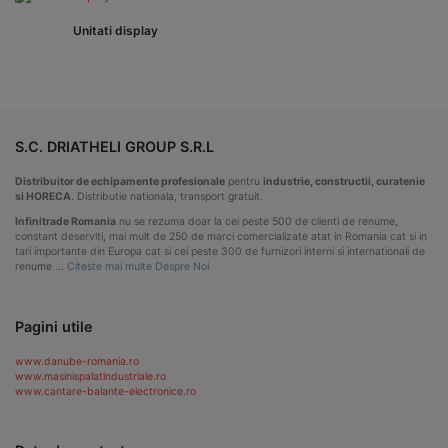
Unitati display
S.C. DRIATHELI GROUP S.R.L
Distribuitor de echipamente profesionale
pentru
industrie, constructii, curatenie
si HORECA
. Distributie nationala, transport gratuit.
Infinitrade Romania
nu se rezuma doar la cei peste 500 de clienti de renume,
constant deserviti, mai mult de 250 de marci comercializate atat in Romania cat si in
tari importante din Europa cat si cei peste 300 de furnizori interni si internationali de
renume …
Citeste mai multe Despre Noi
Pagini utile
www.danube-romania.ro
www.masinispalatindustriale.ro
www.cantare-balante-electronice.ro