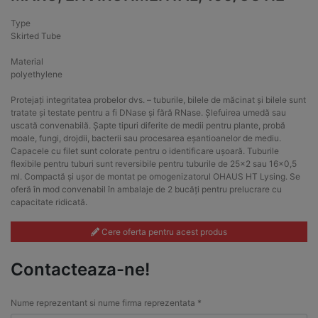
Type
Skirted Tube
Material
polyethylene
Protejați integritatea probelor dvs. – tuburile, bilele de măcinat și bilele sunt
tratate și testate pentru a fi DNase și fără RNase. Șlefuirea umedă sau
uscată convenabilă. Șapte tipuri diferite de medii pentru plante, probă
moale, fungi, drojdii, bacterii sau procesarea eșantioanelor de mediu.
Capacele cu filet sunt colorate pentru o identificare ușoară. Tuburile
flexibile pentru tuburi sunt reversibile pentru tuburile de 25×2 sau 16×0,5
ml. Compactă și ușor de montat pe omogenizatorul OHAUS HT Lysing. Se
oferă în mod convenabil în ambalaje de 2 bucăți pentru prelucrare cu
capacitate ridicată.
Cere oferta pentru acest produs
Contacteaza-ne!
Nume reprezentant si nume firma reprezentata *