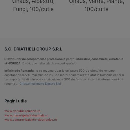
Ohaus, Albastru,
Ohaus, Verde, Plante,
Fungi, 100/cutie
100/cutie
S.C. DRIATHELI GROUP S.R.L
Distribuitor de echipamente profesionale
pentru
industrie, constructii, curatenie
si HORECA
. Distributie nationala, transport gratuit.
Infinitrade Romania
nu se rezuma doar la cei peste 500 de clienti de renume,
constant deserviti, mai mult de 250 de marci comercializate atat in Romania cat si in
tari importante din Europa cat si cei peste 300 de furnizori interni si internationali de
renume …
Citeste mai multe Despre Noi
Pagini utile
www.danube-romania.ro
www.masinispalatindustriale.ro
www.cantare-balante-electronice.ro