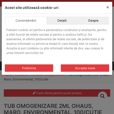
Skip
vanzari@balante-ohaus.ro
|
Infinitrade Romania
×
to
Acest site utilizează cookie-uri
content
Consimțământ
Detalii
Despre
ACHIZITII PUBLICE
Folosim cookie-uri pentru a personaliza conținutul și anunțurile, pentru
Produsele pot fi achizitionate si in sistemul SEAP / SICAP
a oferi funcții de rețele sociale și pentru a analiza traficul. De
Products
asemenea, le oferim partenerilor de rețele sociale, de publicitate și de
search
CAUTARE
analize informații cu privire la modul în care folosiți site-ul nostru.
Aceștia le pot combina cu alte informații oferite de dvs. sau culese în
urma folosirii serviciilor lor.
Cere-ne oferta!
Toate produsele
CONTACT
Preferinte
Accepta toate
Home
/
Accesorii
/
Accesorii omogenizoare
/ Tub omogenizare 2mL Ohaus,
Maro, Environmental, 100/cutie
Cere oferta pentru acest produs
TUB OMOGENIZARE 2ML OHAUS,
MARO, ENVIRONMENTAL, 100/CUTIE