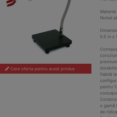
Material
Nickel p
Dimensi
0.5 in x
Cornișoar
coroziune
premium,
durabilit
Cere oferta pentru acest produs
fiabilă l
configur
pentru 1
conceput
Construiț
o gamă l
de ridic