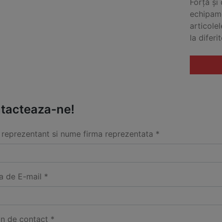
Forță și
echipame
articolel
la diferit
tacteaza-ne!
reprezentant si nume firma reprezentata *
a de E-mail *
on de contact *