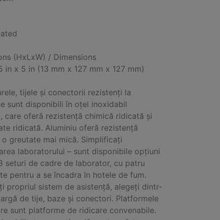
lated
ons (HxLxW) / Dimensions
 5 in x 5 in (13 mm x 127 mm x 127 mm)
ele, tijele și conectorii rezistenți la
 sunt disponibili în oțel inoxidabil
 care oferă rezistență chimică ridicată și
ate ridicată. Aluminiu oferă rezistență
a o greutate mai mică. Simplificați
area laboratorului – sunt disponibile opțiuni
3 seturi de cadre de laborator, cu patru
e pentru a se încadra în hotele de fum.
i propriul sistem de asistență, alegeți dintr-
argă de tije, baze și conectori. Platformele
are sunt platforme de ridicare convenabile.