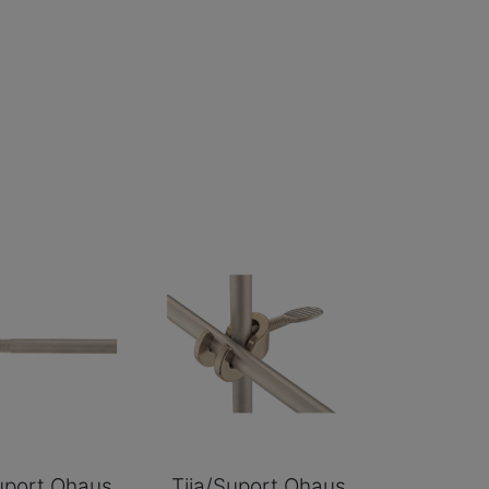
uport Ohaus
Tija/Suport Ohaus