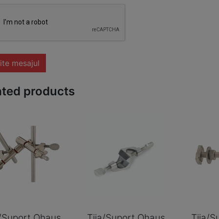
ite mesajul
ated products
a/Suport Ohaus
Tija/Suport Ohaus
Tija/S