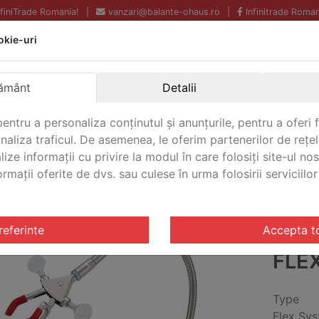
InfiniTrade Romania!
|
vanzari@balante-ohaus.ro
|
Infinitrade Roman
okie-uri
Echipamente profesionale
Livrare rapida.
pentru laborator.
Oriunde in Romania.
Garantie Internationala.
ământ
Detalii
entru a personaliza conținutul și anunțurile, pentru a oferi f
analiza traficul. De asemenea, le oferim partenerilor de rețel
CONTACT
lize informații cu privire la modul în care folosiți site-ul no
mații oferite de dvs. sau culese în urma folosirii serviciilor 
e
/ Tija/Suport Ohaus CLS-FLEXSM
referinte
Accepta t
TIJ
FLE
Type
Flex Sy