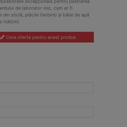
 durabilitate excepțională pentru păstrarea
ntului de laborator mic, cum ar fi
e din sticlă, plăcile fierbinți și băile de apă
e înălțimi.
Cere oferta pentru acest produs