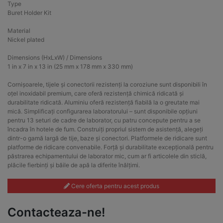
Type
Buret Holder Kit
Material
Nickel plated
Dimensions (HxLxW) / Dimensions
1 in x 7 in x 13 in (25 mm x 178 mm x 330 mm)
Cornișoarele, tijele și conectorii rezistenți la coroziune sunt disponibili în
oțel inoxidabil premium, care oferă rezistență chimică ridicată și
durabilitate ridicată. Aluminiu oferă rezistență fiabilă la o greutate mai
mică. Simplificați configurarea laboratorului – sunt disponibile opțiuni
pentru 13 seturi de cadre de laborator, cu patru concepute pentru a se
încadra în hotele de fum. Construiți propriul sistem de asistență, alegeți
dintr-o gamă largă de tije, baze și conectori. Platformele de ridicare sunt
platforme de ridicare convenabile. Forță și durabilitate excepțională pentru
păstrarea echipamentului de laborator mic, cum ar fi articolele din sticlă,
plăcile fierbinți și băile de apă la diferite înălțimi.
Cere oferta pentru acest produs
Contacteaza-ne!