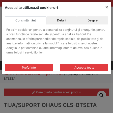
Skip
vanzari@balante-ohaus.ro
|
Infinitrade Romania
×
to
Acest site utilizează cookie-uri
content
Consimțământ
Detalii
Despre
ACHIZITII PUBLICE
Folosim cookie-uri pentru a personaliza conținutul și anunțurile, pentru
Produsele pot fi achizitionate si in sistemul SEAP / SICAP
a oferi funcții de rețele sociale și pentru a analiza traficul. De
Products
asemenea, le oferim partenerilor de rețele sociale, de publicitate și de
search
CAUTARE
analize informații cu privire la modul în care folosiți site-ul nostru.
Aceștia le pot combina cu alte informații oferite de dvs. sau culese în
urma folosirii serviciilor lor.
Cere-ne oferta!
Toate produsele
CONTACT
Preferinte
Accepta toate
Home
/
Cleme si suporturi
/
Suporturi si tije
/ Tija/Suport Ohaus CLS-
BTSETA
Cere oferta pentru acest produs
TIJA/SUPORT OHAUS CLS-BTSETA