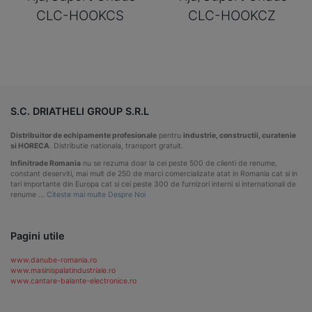
CLC-HOOKCS
CLC-HOOKCZ
S.C. DRIATHELI GROUP S.R.L
Distribuitor de echipamente profesionale
pentru
industrie, constructii, curatenie
si HORECA
. Distributie nationala, transport gratuit.
Infinitrade Romania
nu se rezuma doar la cei peste 500 de clienti de renume,
constant deserviti, mai mult de 250 de marci comercializate atat in Romania cat si in
tari importante din Europa cat si cei peste 300 de furnizori interni si internationali de
renume …
Citeste mai multe Despre Noi
Pagini utile
www.danube-romania.ro
www.masinispalatindustriale.ro
www.cantare-balante-electronice.ro