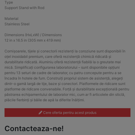
Type
Support Stand with Rod
Material
Stainless Steel
Dimensions (HxLxW) / Dimensions
12 in x 16.5 in (305 mm x 419 mm)
Cornișoarele, tijele și conectorii rezistenți la coroziune sunt disponibili în
oțel inoxidabil premium, care oferă rezistență chimică ridicată și
durabilitate ridicată. Aluminiu oferă rezistență fiabilă la o greutate mai
mică. Simplificați configurarea laboratorului – sunt disponibile opțiuni
pentru 13 seturi de cadre de laborator, cu patru concepute pentru a se
încadra în hotele de fum. Construiți propriul sistem de asistență, alegeți
dintr-o gamă largă de tije, baze și conectori. Platformele de ridicare sunt
platforme de ridicare convenabile. Forță și durabilitate excepțională pentru
păstrarea echipamentului de laborator mic, cum ar fi articolele din sticlă,
plăcile fierbinți și băile de apă la diferite înălțimi.
Cere oferta pentru acest produs
Contacteaza-ne!