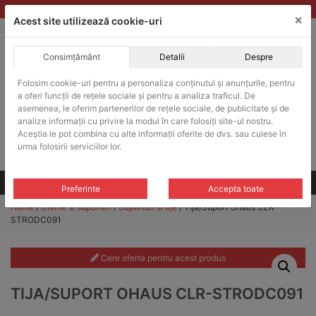
Skip
vanzari@balante-ohaus.ro
|
Infinitrade Romania
×
to
Acest site utilizează cookie-uri
content
Consimțământ
Detalii
Despre
ACHIZITII PUBLICE
Folosim cookie-uri pentru a personaliza conținutul și anunțurile, pentru
Produsele pot fi achizitionate si in sistemul SEAP / SICAP
a oferi funcții de rețele sociale și pentru a analiza traficul. De
Products
asemenea, le oferim partenerilor de rețele sociale, de publicitate și de
search
CAUTARE
analize informații cu privire la modul în care folosiți site-ul nostru.
Aceștia le pot combina cu alte informații oferite de dvs. sau culese în
urma folosirii serviciilor lor.
Cere-ne oferta!
Toate produsele
CONTACT
Preferinte
Accepta toate
Home
/
Cleme si suporturi
/
Suporturi si tije
/ Tija/Suport Ohaus CLR-
STRODC091
Cere oferta pentru acest produs
TIJA/SUPORT OHAUS CLR-STRODC091