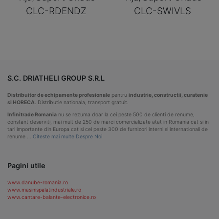
CLC-RDENDZ
CLC-SWIVLS
S.C. DRIATHELI GROUP S.R.L
Distribuitor de echipamente profesionale
pentru
industrie, constructii, curatenie
si HORECA
. Distributie nationala, transport gratuit.
Infinitrade Romania
nu se rezuma doar la cei peste 500 de clienti de renume,
constant deserviti, mai mult de 250 de marci comercializate atat in Romania cat si in
tari importante din Europa cat si cei peste 300 de furnizori interni si internationali de
renume …
Citeste mai multe Despre Noi
Pagini utile
www.danube-romania.ro
www.masinispalatindustriale.ro
www.cantare-balante-electronice.ro