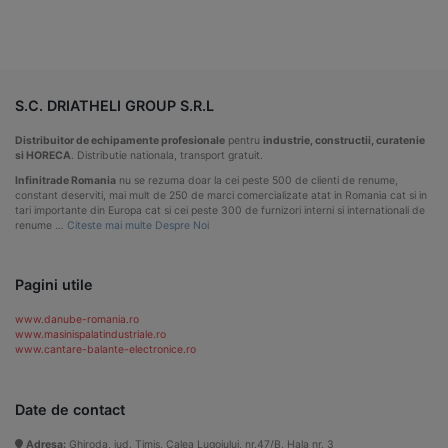
S.C. DRIATHELI GROUP S.R.L
Distribuitor de echipamente profesionale
pentru
industrie, constructii, curatenie
si HORECA
. Distributie nationala, transport gratuit.
Infinitrade Romania
nu se rezuma doar la cei peste 500 de clienti de renume,
constant deserviti, mai mult de 250 de marci comercializate atat in Romania cat si in
tari importante din Europa cat si cei peste 300 de furnizori interni si internationali de
renume …
Citeste mai multe Despre Noi
Pagini utile
www.danube-romania.ro
www.masinispalatindustriale.ro
www.cantare-balante-electronice.ro
Date de contact
Adresa:
Ghiroda, jud. Timis, Calea Lugojului, nr.47/B, Hala nr. 3