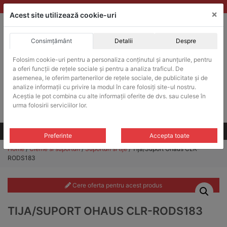
Skip
vanzari@balante-ohaus.ro
|
Infinitrade Romania
×
to
Acest site utilizează cookie-uri
content
Consimțământ
Detalii
Despre
ACHIZITII PUBLICE
Folosim cookie-uri pentru a personaliza conținutul și anunțurile, pentru
Produsele pot fi achizitionate si in sistemul SEAP / SICAP
a oferi funcții de rețele sociale și pentru a analiza traficul. De
Products
asemenea, le oferim partenerilor de rețele sociale, de publicitate și de
search
CAUTARE
analize informații cu privire la modul în care folosiți site-ul nostru.
Aceștia le pot combina cu alte informații oferite de dvs. sau culese în
urma folosirii serviciilor lor.
Cere-ne oferta!
Toate produsele
CONTACT
Preferinte
Accepta toate
Home
/
Cleme si suporturi
/
Suporturi si tije
/ Tija/Suport Ohaus CLR-
RODS183
Cere oferta pentru acest produs
TIJA/SUPORT OHAUS CLR-RODS183