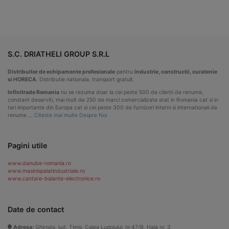
S.C. DRIATHELI GROUP S.R.L
Distribuitor de echipamente profesionale
pentru
industrie, constructii, curatenie
si HORECA
. Distributie nationala, transport gratuit.
Infinitrade Romania
nu se rezuma doar la cei peste 500 de clienti de renume,
constant deserviti, mai mult de 250 de marci comercializate atat in Romania cat si in
tari importante din Europa cat si cei peste 300 de furnizori interni si internationali de
renume …
Citeste mai multe Despre Noi
Pagini utile
www.danube-romania.ro
www.masinispalatindustriale.ro
www.cantare-balante-electronice.ro
Date de contact
Adresa:
Ghiroda, jud. Timis, Calea Lugojului, nr.47/B, Hala nr. 3