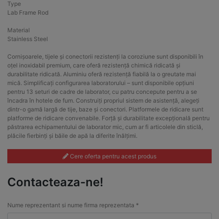
Type
Lab Frame Rod
Material
Stainless Steel
Cornișoarele, tijele și conectorii rezistenți la coroziune sunt disponibili în
oțel inoxidabil premium, care oferă rezistență chimică ridicată și
durabilitate ridicată. Aluminiu oferă rezistență fiabilă la o greutate mai
mică. Simplificați configurarea laboratorului – sunt disponibile opțiuni
pentru 13 seturi de cadre de laborator, cu patru concepute pentru a se
încadra în hotele de fum. Construiți propriul sistem de asistență, alegeți
dintr-o gamă largă de tije, baze și conectori. Platformele de ridicare sunt
platforme de ridicare convenabile. Forță și durabilitate excepțională pentru
păstrarea echipamentului de laborator mic, cum ar fi articolele din sticlă,
plăcile fierbinți și băile de apă la diferite înălțimi.
Cere oferta pentru acest produs
Contacteaza-ne!
Nume reprezentant si nume firma reprezentata *