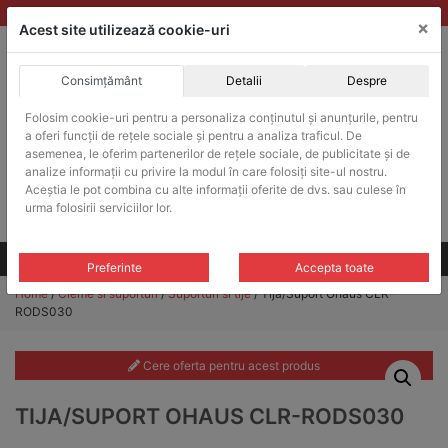
Skip
vanzari@balante-ohaus.ro
|
Infinitrade Romania
×
to
Acest site utilizează cookie-uri
content
Consimțământ
Detalii
Despre
ACHIZITII PUBLICE
Folosim cookie-uri pentru a personaliza conținutul și anunțurile, pentru
Produsele pot fi achizitionate si in sistemul SEAP / SICAP
a oferi funcții de rețele sociale și pentru a analiza traficul. De
Products
asemenea, le oferim partenerilor de rețele sociale, de publicitate și de
search
CAUTARE
analize informații cu privire la modul în care folosiți site-ul nostru.
Aceștia le pot combina cu alte informații oferite de dvs. sau culese în
urma folosirii serviciilor lor.
Cere-ne oferta!
Toate produsele
CONTACT
Preferinte
Accepta toate
Home
/
Cleme si suporturi
/
Suporturi si tije
/ Tija/Suport Ohaus CLR-
RODS030
Cere oferta pentru acest produs
TIJA/SUPORT OHAUS CLR-RODS030