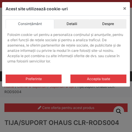
Skip
vanzari@balante-ohaus.ro
|
Infinitrade Romania
×
to
Acest site utilizează cookie-uri
content
Consimțământ
Detalii
Despre
ACHIZITII PUBLICE
Folosim cookie-uri pentru a personaliza conținutul și anunțurile, pentru
Produsele pot fi achizitionate si in sistemul SEAP / SICAP
a oferi funcții de rețele sociale și pentru a analiza traficul. De
Products
asemenea, le oferim partenerilor de rețele sociale, de publicitate și de
search
CAUTARE
analize informații cu privire la modul în care folosiți site-ul nostru.
Aceștia le pot combina cu alte informații oferite de dvs. sau culese în
urma folosirii serviciilor lor.
Cere-ne oferta!
Toate produsele
CONTACT
Preferinte
Accepta toate
Home
/
Cleme si suporturi
/
Suporturi si tije
/ Tija/Suport Ohaus CLR-
RODS004
Cere oferta pentru acest produs
TIJA/SUPORT OHAUS CLR-RODS004