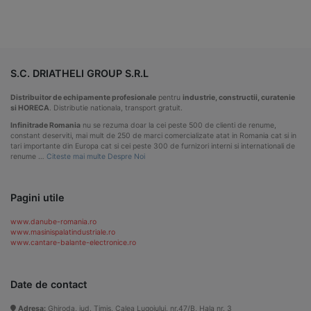
S.C. DRIATHELI GROUP S.R.L
Distribuitor de echipamente profesionale
pentru
industrie, constructii, curatenie
si HORECA
. Distributie nationala, transport gratuit.
Infinitrade Romania
nu se rezuma doar la cei peste 500 de clienti de renume,
constant deserviti, mai mult de 250 de marci comercializate atat in Romania cat si in
tari importante din Europa cat si cei peste 300 de furnizori interni si internationali de
renume …
Citeste mai multe Despre Noi
Pagini utile
www.danube-romania.ro
www.masinispalatindustriale.ro
www.cantare-balante-electronice.ro
Date de contact
Adresa:
Ghiroda, jud. Timis, Calea Lugojului, nr.47/B, Hala nr. 3