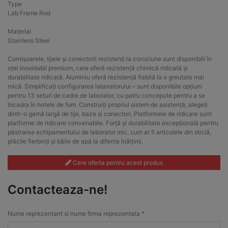
Type
Lab Frame Rod
Material
Stainless Steel
Cornișoarele, tijele și conectorii rezistenți la coroziune sunt disponibili în
oțel inoxidabil premium, care oferă rezistență chimică ridicată și
durabilitate ridicată. Aluminiu oferă rezistență fiabilă la o greutate mai
mică. Simplificați configurarea laboratorului – sunt disponibile opțiuni
pentru 13 seturi de cadre de laborator, cu patru concepute pentru a se
încadra în hotele de fum. Construiți propriul sistem de asistență, alegeți
dintr-o gamă largă de tije, baze și conectori. Platformele de ridicare sunt
platforme de ridicare convenabile. Forță și durabilitate excepțională pentru
păstrarea echipamentului de laborator mic, cum ar fi articolele din sticlă,
plăcile fierbinți și băile de apă la diferite înălțimi.
Cere oferta pentru acest produs
Contacteaza-ne!
Nume reprezentant si nume firma reprezentata *