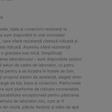
ss
ele, tijele și conectorii rezistenți la
 sunt disponibili în oțel inoxidabil
 care oferă rezistență chimică ridicată și
ate ridicată. Aluminiu oferă rezistență
a o greutate mai mică. Simplificați
area laboratorului – sunt disponibile opțiuni
3 seturi de cadre de laborator, cu patru
e pentru a se încadra în hotele de fum.
i propriul sistem de asistență, alegeți dintr-
argă de tije, baze și conectori. Platformele
are sunt platforme de ridicare convenabile.
 durabilitate excepțională pentru păstrarea
ntului de laborator mic, cum ar fi
e din sticlă, plăcile fierbinți și băile de apă