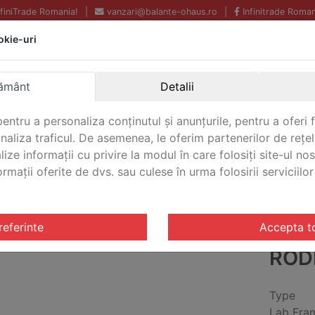
InfiniTrade Romania!
|
vanzari@balante-ohaus.ro
|
Infinitrade Roman
okie-uri
Echipamente profesionale
Livrare rapida.
pentru laborator.
Oriunde in Romania.
Garantie Internationala.
ământ
Detalii
entru a personaliza conținutul și anunțurile, pentru a oferi f
analiza traficul. De asemenea, le oferim partenerilor de rețel
CONTACT
lize informații cu privire la modul în care folosiți site-ul no
mații oferite de dvs. sau culese în urma folosirii serviciilor 
e
/ Tija/Suport Ohaus CLR-RODF061
referinte
Accepta t
TIJ
ROD
Type
Lab Fra