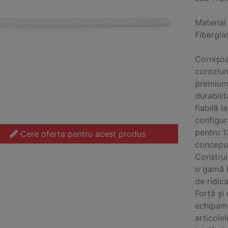
Material
Fibergla
Cornișoar
coroziune
premium,
durabilit
fiabilă l
configur
pentru 1
Cere oferta pentru acest produs
conceput
Construiț
o gamă l
de ridic
Forță și
echipame
articolel