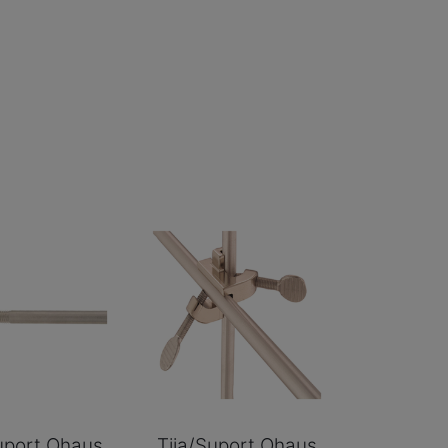
uport Ohaus
Tija/Suport Ohaus