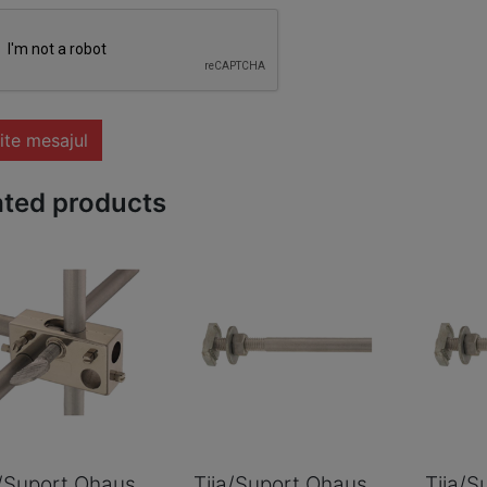
ite mesajul
ated products
a/Suport Ohaus
Tija/Suport Ohaus
Tija/S