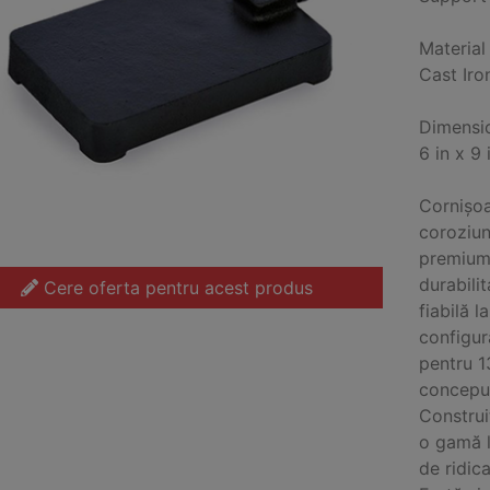
Material
Cast Iro
Dimensi
6 in x 9
Cornișoar
coroziune
premium,
durabilit
Cere oferta pentru acest produs
fiabilă l
configur
pentru 1
conceput
Construiț
o gamă l
de ridic