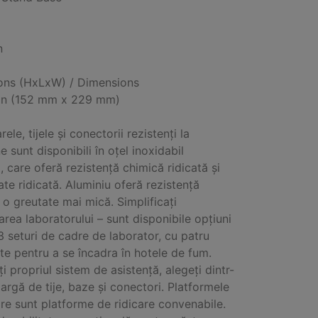
n
ons (HxLxW) / Dimensions
 in (152 mm x 229 mm)
ele, tijele și conectorii rezistenți la
 sunt disponibili în oțel inoxidabil
 care oferă rezistență chimică ridicată și
ate ridicată. Aluminiu oferă rezistență
a o greutate mai mică. Simplificați
area laboratorului – sunt disponibile opțiuni
3 seturi de cadre de laborator, cu patru
e pentru a se încadra în hotele de fum.
i propriul sistem de asistență, alegeți dintr-
argă de tije, baze și conectori. Platformele
are sunt platforme de ridicare convenabile.