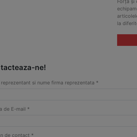
Forță și
echipame
articolel
la diferit
tacteaza-ne!
reprezentant si nume firma reprezentata *
a de E-mail *
on de contact *