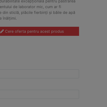
 durabilitate excepțională pentru păstrarea
ntului de laborator mic, cum ar fi
e din sticlă, plăcile fierbinți și băile de apă
e înălțimi.
Cere oferta pentru acest produs