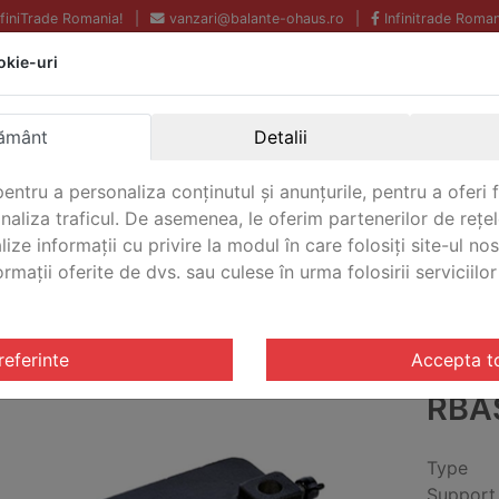
InfiniTrade Romania!
|
vanzari@balante-ohaus.ro
|
Infinitrade Roman
okie-uri
Echipamente profesionale
Livrare rapida.
pentru laborator.
Oriunde in Romania.
Garantie Internationala.
ământ
Detalii
entru a personaliza conținutul și anunțurile, pentru a oferi f
analiza traficul. De asemenea, le oferim partenerilor de rețel
CONTACT
lize informații cu privire la modul în care folosiți site-ul no
mații oferite de dvs. sau culese în urma folosirii serviciilor 
e
/ Tija/Suport Ohaus CLR-RBASECL
referinte
Accepta t
TIJ
RBA
Type
Support