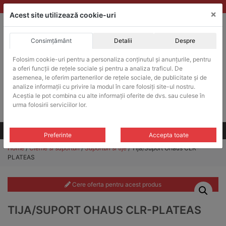
Skip
vanzari@balante-ohaus.ro
|
Infinitrade Romania
×
to
Acest site utilizează cookie-uri
content
Consimțământ
Detalii
Despre
ACHIZITII PUBLICE
Folosim cookie-uri pentru a personaliza conținutul și anunțurile, pentru
Produsele pot fi achizitionate si in sistemul SEAP / SICAP
a oferi funcții de rețele sociale și pentru a analiza traficul. De
Products
asemenea, le oferim partenerilor de rețele sociale, de publicitate și de
search
CAUTARE
analize informații cu privire la modul în care folosiți site-ul nostru.
Aceștia le pot combina cu alte informații oferite de dvs. sau culese în
urma folosirii serviciilor lor.
Cere-ne oferta!
Toate produsele
CONTACT
Preferinte
Accepta toate
Home
/
Cleme si suporturi
/
Suporturi si tije
/ Tija/Suport Ohaus CLR-
PLATEAS
Cere oferta pentru acest produs
TIJA/SUPORT OHAUS CLR-PLATEAS