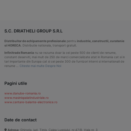
S.C. DRIATHELI GROUP S.R.L
Distribuitor de echipamente profesionale
pentru
industrie, constructii, curatenie
si HORECA
. Distributie nationala, transport gratuit.
Infinitrade Romania
nu se rezuma doar la cei peste 500 de clienti de renume,
constant deserviti, mai mult de 250 de marci comercializate atat in Romania cat si in
tari importante din Europa cat si cei peste 300 de furnizori interni si internationali de
renume …
Citeste mai multe Despre Noi
Pagini utile
www.danube-romania.ro
www.masinispalatindustriale.ro
www.cantare-balante-electronice.ro
Date de contact
Adresa:
Ghiroda, jud. Timis, Calea Lugojului, nr.47/B, Hala nr. 3