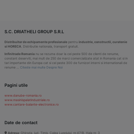
S.C. DRIATHELI GROUP S.R.L
Distribuitor de echipamente profesionale
pentru
industrie, constructii, curatenie
si HORECA
. Distributie nationala, transport gratuit.
Infinitrade Romania
nu se rezuma doar la cei peste 500 de clienti de renume,
constant deserviti, mai mult de 250 de marci comercializate atat in Romania cat si in
tari importante din Europa cat si cei peste 300 de furnizori interni si internationali de
renume …
Citeste mai multe Despre Noi
Pagini utile
www.danube-romania.ro
www.masinispalatindustriale.ro
www.cantare-balante-electronice.ro
Date de contact
Adresa:
Ghiroda, jud. Timis, Calea Lugojului, nr.47/B, Hala nr. 3