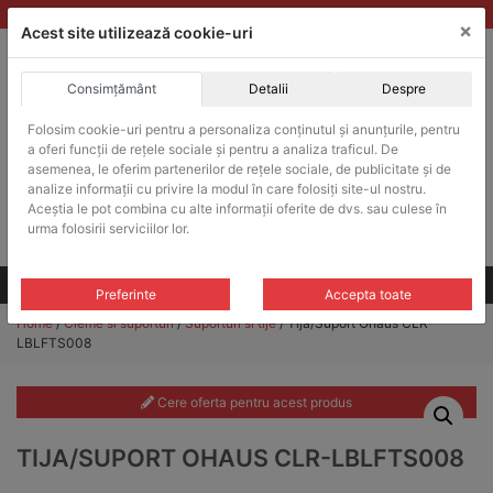
Skip
vanzari@balante-ohaus.ro
|
Infinitrade Romania
×
to
Acest site utilizează cookie-uri
content
Consimțământ
Detalii
Despre
ACHIZITII PUBLICE
Folosim cookie-uri pentru a personaliza conținutul și anunțurile, pentru
Produsele pot fi achizitionate si in sistemul SEAP / SICAP
a oferi funcții de rețele sociale și pentru a analiza traficul. De
Products
asemenea, le oferim partenerilor de rețele sociale, de publicitate și de
search
CAUTARE
analize informații cu privire la modul în care folosiți site-ul nostru.
Aceștia le pot combina cu alte informații oferite de dvs. sau culese în
urma folosirii serviciilor lor.
Cere-ne oferta!
Toate produsele
CONTACT
Preferinte
Accepta toate
Home
/
Cleme si suporturi
/
Suporturi si tije
/ Tija/Suport Ohaus CLR-
LBLFTS008
Cere oferta pentru acest produs
TIJA/SUPORT OHAUS CLR-LBLFTS008