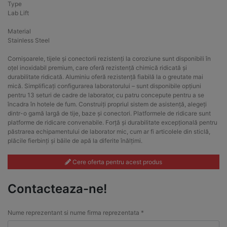
Type
Lab Lift
Material
Stainless Steel
Cornișoarele, tijele și conectorii rezistenți la coroziune sunt disponibili în
oțel inoxidabil premium, care oferă rezistență chimică ridicată și
durabilitate ridicată. Aluminiu oferă rezistență fiabilă la o greutate mai
mică. Simplificați configurarea laboratorului – sunt disponibile opțiuni
pentru 13 seturi de cadre de laborator, cu patru concepute pentru a se
încadra în hotele de fum. Construiți propriul sistem de asistență, alegeți
dintr-o gamă largă de tije, baze și conectori. Platformele de ridicare sunt
platforme de ridicare convenabile. Forță și durabilitate excepțională pentru
păstrarea echipamentului de laborator mic, cum ar fi articolele din sticlă,
plăcile fierbinți și băile de apă la diferite înălțimi.
Cere oferta pentru acest produs
Contacteaza-ne!
Nume reprezentant si nume firma reprezentata *