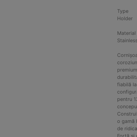
Type
Holder
Material
Stainles
Cornișoar
coroziune
premium,
durabilit
fiabilă l
configur
pentru 1
conceput
Construiț
o gamă l
de ridic
Forță și