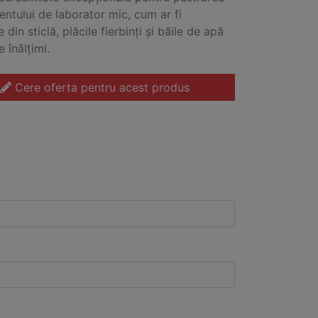
ntului de laborator mic, cum ar fi
e din sticlă, plăcile fierbinți și băile de apă
e înălțimi.
Cere oferta pentru acest produs