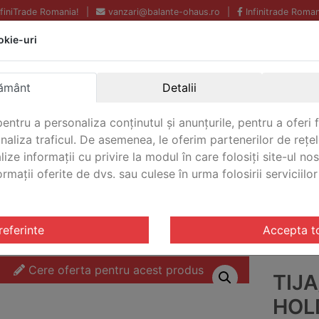
InfiniTrade Romania!
|
vanzari@balante-ohaus.ro
|
Infinitrade Roman
okie-uri
Echipamente profesionale
Livrare rapida.
pentru laborator.
Oriunde in Romania.
ământ
Detalii
Garantie Internationala.
entru a personaliza conținutul și anunțurile, pentru a oferi f
analiza traficul. De asemenea, le oferim partenerilor de rețel
lize informații cu privire la modul în care folosiți site-ul no
mații oferite de dvs. sau culese în urma folosirii serviciilor 
CONTACT
e
/ Tija/Suport Ohaus CLR-HOLDRS
referinte
Accepta t
Cere oferta pentru acest produs
TIJ
HOL