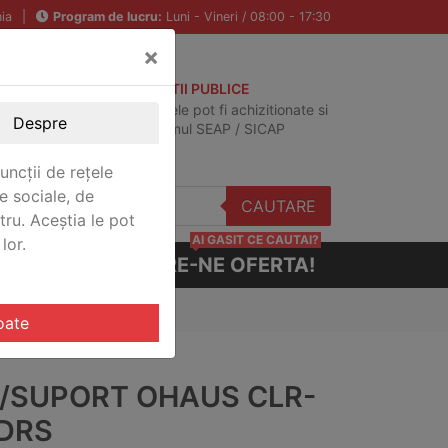
ia
|
Program de lucru:
Luni - Vineri / 08:00 - 17:30
×
ACHIZITII PUBLICE
Produsele pot fi achizitionate si
Despre
in sistemul SEAP / SICAP
uncții de rețele
e sociale, de
CAUTARE
stru. Aceștia le pot
AI GASIT CE CAUTAI?
lor.
CERE-NE OFERTA!
oate
A/SUPORT OHAUS CLR-
DRS