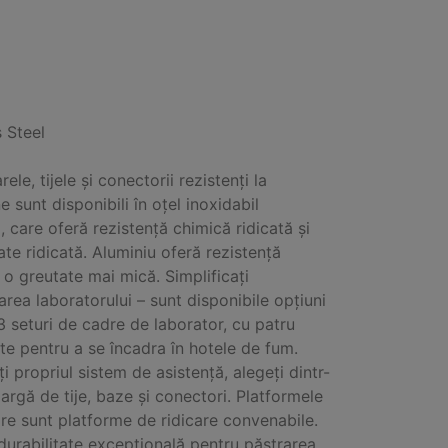
s Steel
ele, tijele și conectorii rezistenți la
 sunt disponibili în oțel inoxidabil
 care oferă rezistență chimică ridicată și
ate ridicată. Aluminiu oferă rezistență
a o greutate mai mică. Simplificați
area laboratorului – sunt disponibile opțiuni
3 seturi de cadre de laborator, cu patru
e pentru a se încadra în hotele de fum.
i propriul sistem de asistență, alegeți dintr-
argă de tije, baze și conectori. Platformele
are sunt platforme de ridicare convenabile.
 durabilitate excepțională pentru păstrarea