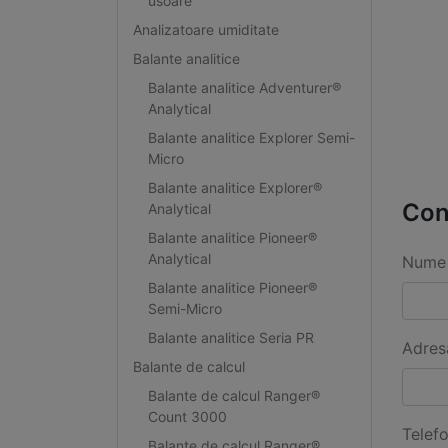
usoare
Analizatoare umiditate
Balante analitice
Balante analitice Adventurer®
Analytical
Balante analitice Explorer Semi-
Micro
Balante analitice Explorer®
Con
Analytical
Balante analitice Pioneer®
Analytical
Nume 
Balante analitice Pioneer®
Semi-Micro
Balante analitice Seria PR
Adres
Balante de calcul
Balante de calcul Ranger®
Count 3000
Telef
Balante de calcul Ranger®