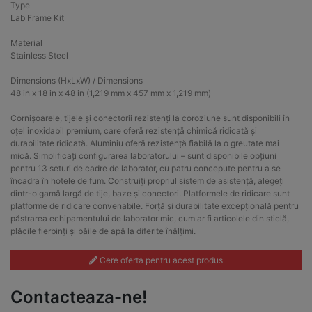
Type
Lab Frame Kit
Material
Stainless Steel
Dimensions (HxLxW) / Dimensions
48 in x 18 in x 48 in (1,219 mm x 457 mm x 1,219 mm)
Cornișoarele, tijele și conectorii rezistenți la coroziune sunt disponibili în
oțel inoxidabil premium, care oferă rezistență chimică ridicată și
durabilitate ridicată. Aluminiu oferă rezistență fiabilă la o greutate mai
mică. Simplificați configurarea laboratorului – sunt disponibile opțiuni
pentru 13 seturi de cadre de laborator, cu patru concepute pentru a se
încadra în hotele de fum. Construiți propriul sistem de asistență, alegeți
dintr-o gamă largă de tije, baze și conectori. Platformele de ridicare sunt
platforme de ridicare convenabile. Forță și durabilitate excepțională pentru
păstrarea echipamentului de laborator mic, cum ar fi articolele din sticlă,
plăcile fierbinți și băile de apă la diferite înălțimi.
Cere oferta pentru acest produs
Contacteaza-ne!