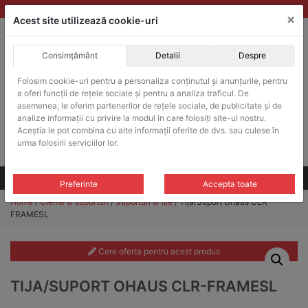
Skip
vanzari@balante-ohaus.ro
|
Infinitrade Romania
×
to
Acest site utilizează cookie-uri
content
Consimțământ
Detalii
Despre
ACHIZITII PUBLICE
Folosim cookie-uri pentru a personaliza conținutul și anunțurile, pentru
Produsele pot fi achizitionate si in sistemul SEAP / SICAP
a oferi funcții de rețele sociale și pentru a analiza traficul. De
Products
asemenea, le oferim partenerilor de rețele sociale, de publicitate și de
search
CAUTARE
analize informații cu privire la modul în care folosiți site-ul nostru.
Aceștia le pot combina cu alte informații oferite de dvs. sau culese în
urma folosirii serviciilor lor.
Cere-ne oferta!
Toate produsele
CONTACT
Preferinte
Accepta toate
Home
/
Cleme si suporturi
/
Suporturi si tije
/ Tija/Suport Ohaus CLR-
FRAMESL
Cere oferta pentru acest produs
TIJA/SUPORT OHAUS CLR-FRAMESL