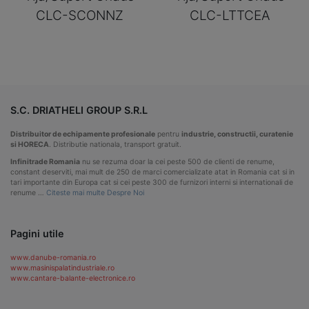
CLC-SCONNZ
CLC-LTTCEA
S.C. DRIATHELI GROUP S.R.L
Distribuitor de echipamente profesionale
pentru
industrie, constructii, curatenie
si HORECA
. Distributie nationala, transport gratuit.
Infinitrade Romania
nu se rezuma doar la cei peste 500 de clienti de renume,
constant deserviti, mai mult de 250 de marci comercializate atat in Romania cat si in
tari importante din Europa cat si cei peste 300 de furnizori interni si internationali de
renume …
Citeste mai multe Despre Noi
Pagini utile
www.danube-romania.ro
www.masinispalatindustriale.ro
www.cantare-balante-electronice.ro