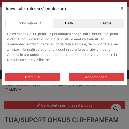
Skip
vanzari@balante-ohaus.ro
|
Infinitrade Romania
×
to
Acest site utilizează cookie-uri
content
Consimțământ
Detalii
Despre
ACHIZITII PUBLICE
Folosim cookie-uri pentru a personaliza conținutul și anunțurile, pentru
Produsele pot fi achizitionate si in sistemul SEAP / SICAP
a oferi funcții de rețele sociale și pentru a analiza traficul. De
Products
asemenea, le oferim partenerilor de rețele sociale, de publicitate și de
search
CAUTARE
analize informații cu privire la modul în care folosiți site-ul nostru.
Aceștia le pot combina cu alte informații oferite de dvs. sau culese în
urma folosirii serviciilor lor.
Cere-ne oferta!
Toate produsele
CONTACT
Preferinte
Accepta toate
Home
/
Cleme si suporturi
/
Suporturi si tije
/ Tija/Suport Ohaus CLR-
FRAMEAM
Cere oferta pentru acest produs
TIJA/SUPORT OHAUS CLR-FRAMEAM