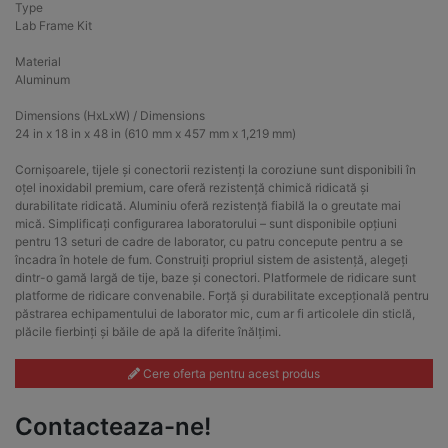
Type
Lab Frame Kit
Material
Aluminum
Dimensions (HxLxW) / Dimensions
24 in x 18 in x 48 in (610 mm x 457 mm x 1,219 mm)
Cornișoarele, tijele și conectorii rezistenți la coroziune sunt disponibili în
oțel inoxidabil premium, care oferă rezistență chimică ridicată și
durabilitate ridicată. Aluminiu oferă rezistență fiabilă la o greutate mai
mică. Simplificați configurarea laboratorului – sunt disponibile opțiuni
pentru 13 seturi de cadre de laborator, cu patru concepute pentru a se
încadra în hotele de fum. Construiți propriul sistem de asistență, alegeți
dintr-o gamă largă de tije, baze și conectori. Platformele de ridicare sunt
platforme de ridicare convenabile. Forță și durabilitate excepțională pentru
păstrarea echipamentului de laborator mic, cum ar fi articolele din sticlă,
plăcile fierbinți și băile de apă la diferite înălțimi.
Cere oferta pentru acest produs
Contacteaza-ne!