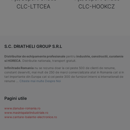
CLC-LTTCEA
CLC-HOOKCZ
S.C. DRIATHELI GROUP S.R.L
Distribuitor de echipamente profesionale
pentru
industrie, constructii, curatenie
si HORECA
. Distributie nationala, transport gratuit.
Infinitrade Romania
nu se rezuma doar la cei peste 500 de clienti de renume,
constant deserviti, mai mult de 250 de marci comercializate atat in Romania cat si in
tari importante din Europa cat si cei peste 300 de furnizori interni si internationali de
renume …
Citeste mai multe Despre Noi
Pagini utile
www.danube-romania.ro
www.masinispalatindustriale.ro
www.cantare-balante-electronice.ro