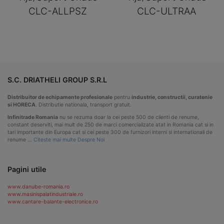
CLC-ALLPSZ
CLC-ULTRAA
S.C. DRIATHELI GROUP S.R.L
Distribuitor de echipamente profesionale
pentru
industrie, constructii, curatenie
si HORECA
. Distributie nationala, transport gratuit.
Infinitrade Romania
nu se rezuma doar la cei peste 500 de clienti de renume,
constant deserviti, mai mult de 250 de marci comercializate atat in Romania cat si in
tari importante din Europa cat si cei peste 300 de furnizori interni si internationali de
renume …
Citeste mai multe Despre Noi
Pagini utile
www.danube-romania.ro
www.masinispalatindustriale.ro
www.cantare-balante-electronice.ro