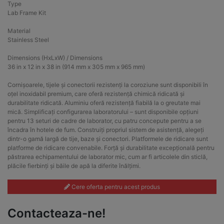
Type
Lab Frame Kit
Material
Stainless Steel
Dimensions (HxLxW) / Dimensions
36 in x 12 in x 38 in (914 mm x 305 mm x 965 mm)
Cornișoarele, tijele și conectorii rezistenți la coroziune sunt disponibili în
oțel inoxidabil premium, care oferă rezistență chimică ridicată și
durabilitate ridicată. Aluminiu oferă rezistență fiabilă la o greutate mai
mică. Simplificați configurarea laboratorului – sunt disponibile opțiuni
pentru 13 seturi de cadre de laborator, cu patru concepute pentru a se
încadra în hotele de fum. Construiți propriul sistem de asistență, alegeți
dintr-o gamă largă de tije, baze și conectori. Platformele de ridicare sunt
platforme de ridicare convenabile. Forță și durabilitate excepțională pentru
păstrarea echipamentului de laborator mic, cum ar fi articolele din sticlă,
plăcile fierbinți și băile de apă la diferite înălțimi.
Cere oferta pentru acest produs
Contacteaza-ne!