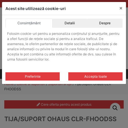
Skip
vanzari@balante-ohaus.ro
|
Infinitrade Romania
×
to
Acest site utilizează cookie-uri
content
Consimțământ
Detalii
Despre
ACHIZITII PUBLICE
Folosim cookie-uri pentru a personaliza conținutul și anunțurile, pentru
Produsele pot fi achizitionate si in sistemul SEAP / SICAP
a oferi funcții de rețele sociale și pentru a analiza traficul. De
Products
asemenea, le oferim partenerilor de rețele sociale, de publicitate și de
search
CAUTARE
analize informații cu privire la modul în care folosiți site-ul nostru.
Aceștia le pot combina cu alte informații oferite de dvs. sau culese în
urma folosirii serviciilor lor.
Cere-ne oferta!
Toate produsele
CONTACT
Preferinte
Accepta toate
Home
/
Cleme si suporturi
/
Suporturi si tije
/ Tija/Suport Ohaus CLR-
FHOODSS
Cere oferta pentru acest produs
TIJA/SUPORT OHAUS CLR-FHOODSS