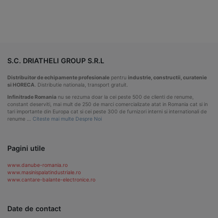
S.C. DRIATHELI GROUP S.R.L
Distribuitor de echipamente profesionale
pentru
industrie, constructii, curatenie
si HORECA
. Distributie nationala, transport gratuit.
Infinitrade Romania
nu se rezuma doar la cei peste 500 de clienti de renume,
constant deserviti, mai mult de 250 de marci comercializate atat in Romania cat si in
tari importante din Europa cat si cei peste 300 de furnizori interni si internationali de
renume …
Citeste mai multe Despre Noi
Pagini utile
www.danube-romania.ro
www.masinispalatindustriale.ro
www.cantare-balante-electronice.ro
Date de contact