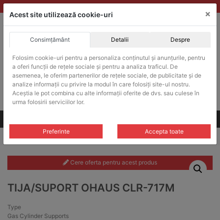
Skip
vanzari@balante-ohaus.ro
|
Infinitrade Romania
×
to
Acest site utilizează cookie-uri
content
Consimțământ
Detalii
Despre
ACHIZITII PUBLICE
Produsele pot fi achizitionate si in sistemul SEAP / SICAP
Folosim cookie-uri pentru a personaliza conținutul și anunțurile, pentru
a oferi funcții de rețele sociale și pentru a analiza traficul. De
Products
search
CAUTARE
asemenea, le oferim partenerilor de rețele sociale, de publicitate și de
analize informații cu privire la modul în care folosiți site-ul nostru.
Aceștia le pot combina cu alte informații oferite de dvs. sau culese în
Cere-ne oferta!
urma folosirii serviciilor lor.
Toate produsele
CONTACT
Preferinte
Accepta toate
Home
/
Cleme si suporturi
/
Suporturi si tije
/ Tija/Suport Ohaus CLR-717M
Cere oferta pentru acest produs
TIJA/SUPORT OHAUS CLR-717M
Type
Gas Cylinder Supports