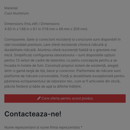
Material
Cast Aluminum
Dimensions (HxLxW) / Dimensions
4.63 in x 1.88 in x 8.1 in (118 mm x 48 mm x 206 mm)
Cornișoarele, tijele și conectorii rezistenți la coroziune sunt disponibili în
oțel inoxidabil premium, care oferă rezistență chimică ridicată și
durabilitate ridicată. Aluminiu oferă rezistență fiabilă la o greutate mai
mică. Simplificați configurarea laboratorului – sunt disponibile opțiuni
pentru 13 seturi de cadre de laborator, cu patru concepute pentru a se
încadra în hotele de fum. Construiți propriul sistem de asistență, alegeți
dintr-o gamă largă de tije, baze și conectori. Platformele de ridicare sunt
platforme de ridicare convenabile. Forță și durabilitate excepțională pentru
păstrarea echipamentului de laborator mic, cum ar fi articolele din sticlă,
plăcile fierbinți și băile de apă la diferite înălțimi.
Cere oferta pentru acest produs
Contacteaza-ne!
Nume reprezentant si nume firma reprezentata *