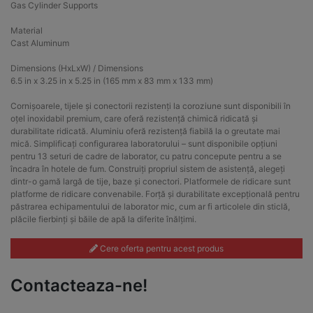
Gas Cylinder Supports
Material
Cast Aluminum
Dimensions (HxLxW) / Dimensions
6.5 in x 3.25 in x 5.25 in (165 mm x 83 mm x 133 mm)
Cornișoarele, tijele și conectorii rezistenți la coroziune sunt disponibili în
oțel inoxidabil premium, care oferă rezistență chimică ridicată și
durabilitate ridicată. Aluminiu oferă rezistență fiabilă la o greutate mai
mică. Simplificați configurarea laboratorului – sunt disponibile opțiuni
pentru 13 seturi de cadre de laborator, cu patru concepute pentru a se
încadra în hotele de fum. Construiți propriul sistem de asistență, alegeți
dintr-o gamă largă de tije, baze și conectori. Platformele de ridicare sunt
platforme de ridicare convenabile. Forță și durabilitate excepțională pentru
păstrarea echipamentului de laborator mic, cum ar fi articolele din sticlă,
plăcile fierbinți și băile de apă la diferite înălțimi.
Cere oferta pentru acest produs
Contacteaza-ne!