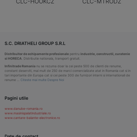
CLC-HOOKCZ
CLC-MTRODZ
S.C. DRIATHELI GROUP S.R.L
Distribuitor de echipamente profesionale
pentru
industrie, constructii, curatenie
si HORECA
. Distributie nationala, transport gratuit.
Infinitrade Romania
nu se rezuma doar la cei peste 500 de clienti de renume,
constant deserviti, mai mult de 250 de marci comercializate atat in Romania cat si in
tari importante din Europa cat si cei peste 300 de furnizori interni si internationali de
renume …
Citeste mai multe Despre Noi
Pagini utile
www.danube-romania.ro
www.masinispalatindustriale.ro
www.cantare-balante-electronice.ro
Date de contact