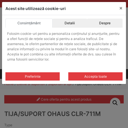
Skip
vanzari@balante-ohaus.ro
|
Infinitrade Romania
×
to
Acest site utilizează cookie-uri
content
Consimțământ
Detalii
Despre
ACHIZITII PUBLICE
Folosim cookie-uri pentru a personaliza conținutul și anunțurile, pentru
Produsele pot fi achizitionate si in sistemul SEAP / SICAP
a oferi funcții de rețele sociale și pentru a analiza traficul. De
Products
asemenea, le oferim partenerilor de rețele sociale, de publicitate și de
search
CAUTARE
analize informații cu privire la modul în care folosiți site-ul nostru.
Aceștia le pot combina cu alte informații oferite de dvs. sau culese în
urma folosirii serviciilor lor.
Cere-ne oferta!
Toate produsele
CONTACT
Preferinte
Accepta toate
Home
/
Cleme si suporturi
/
Suporturi si tije
/ Tija/Suport Ohaus CLR-711M
Cere oferta pentru acest produs
TIJA/SUPORT OHAUS CLR-711M
Type