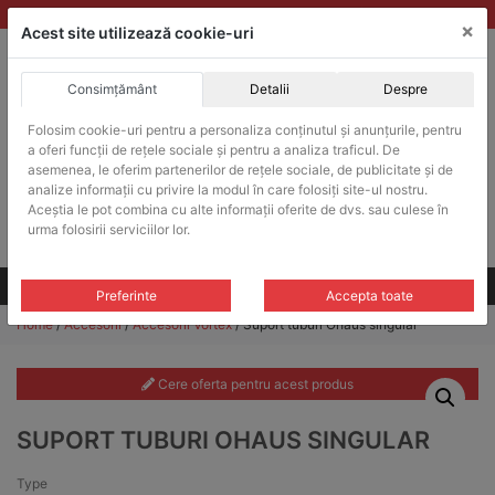
Skip
vanzari@balante-ohaus.ro
|
Infinitrade Romania
×
to
Acest site utilizează cookie-uri
content
Consimțământ
Detalii
Despre
ACHIZITII PUBLICE
Folosim cookie-uri pentru a personaliza conținutul și anunțurile, pentru
Produsele pot fi achizitionate si in sistemul SEAP / SICAP
a oferi funcții de rețele sociale și pentru a analiza traficul. De
Products
asemenea, le oferim partenerilor de rețele sociale, de publicitate și de
search
CAUTARE
analize informații cu privire la modul în care folosiți site-ul nostru.
Aceștia le pot combina cu alte informații oferite de dvs. sau culese în
urma folosirii serviciilor lor.
Cere-ne oferta!
Toate produsele
CONTACT
Preferinte
Accepta toate
Home
/
Accesorii
/
Accesorii Vortex
/ Suport tuburi Ohaus singular
Cere oferta pentru acest produs
SUPORT TUBURI OHAUS SINGULAR
Type