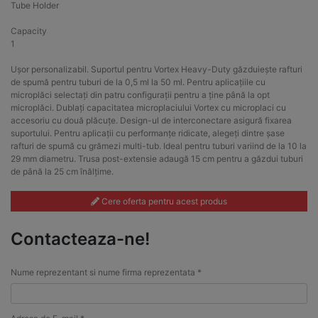
Tube Holder
Capacity
1
Ușor personalizabil. Suportul pentru Vortex Heavy-Duty găzduiește rafturi
de spumă pentru tuburi de la 0,5 ml la 50 ml. Pentru aplicațiile cu
microplăci selectați din patru configurații pentru a ține până la opt
microplăci. Dublați capacitatea microplaciului Vortex cu microplaci cu
accesoriu cu două plăcuțe. Design-ul de interconectare asigură fixarea
suportului. Pentru aplicații cu performanțe ridicate, alegeți dintre șase
rafturi de spumă cu grămezi multi-tub. Ideal pentru tuburi variind de la 10 la
29 mm diametru. Trusa post-extensie adaugă 15 cm pentru a găzdui tuburi
de până la 25 cm înălțime.
Cere oferta pentru acest produs
Contacteaza-ne!
Nume reprezentant si nume firma reprezentata *