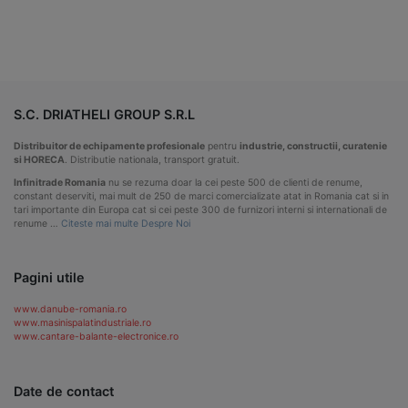
S.C. DRIATHELI GROUP S.R.L
Distribuitor de echipamente profesionale
pentru
industrie, constructii, curatenie
si HORECA
. Distributie nationala, transport gratuit.
Infinitrade Romania
nu se rezuma doar la cei peste 500 de clienti de renume,
constant deserviti, mai mult de 250 de marci comercializate atat in Romania cat si in
tari importante din Europa cat si cei peste 300 de furnizori interni si internationali de
renume …
Citeste mai multe Despre Noi
Pagini utile
www.danube-romania.ro
www.masinispalatindustriale.ro
www.cantare-balante-electronice.ro
Date de contact